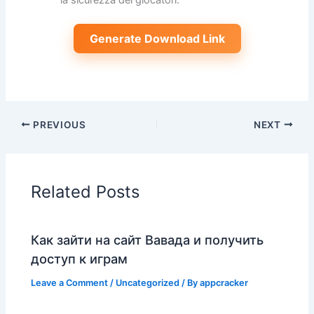
la sicurezza dei giocatori.
Generate Download Link
PREVIOUS
NEXT
Related Posts
Как зайти на сайт Вавада и получить
доступ к играм
Leave a Comment
/
Uncategorized
/ By
appcracker