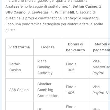
marchi che si distinguono per qualità e affidabilità.
Analizzeremo le seguenti piattaforme: 1.
Betfair Casino
, 2.
888 Casino
, 3.
LeoVegas
, 4.
William Hill
. Ciascuno di
questi ha le proprie caratteristiche, vantaggi e svantaggi.
Ecco una panoramica dettagliata per aiutarti a fare la scelta
giusta.
Bonus di
Metodi d
Piattaforma
Licenza
benvenuto
pagamen
Malta
Visa,
Betfair
Fino a
Gaming
MasterCar
Casino
100€
Authority
PayPal
Gibraltar
Fino a
Visa,
888 Casino
Gambling
140€
PayPal, Skr
Commission
Fino a
UK
Visa,