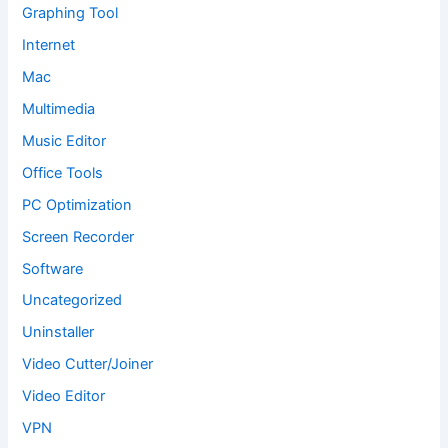
Graphing Tool
Internet
Mac
Multimedia
Music Editor
Office Tools
PC Optimization
Screen Recorder
Software
Uncategorized
Uninstaller
Video Cutter/Joiner
Video Editor
VPN