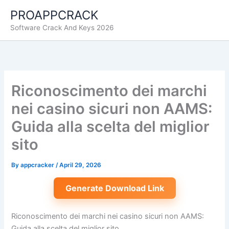
Skip
PROAPPCRACK
to
Software Crack And Keys 2026
content
Riconoscimento dei marchi
nei casino sicuri non AAMS:
Guida alla scelta del miglior
sito
By
appcracker
/
April 29, 2026
Generate Download Link
Riconoscimento dei marchi nei casino sicuri non AAMS:
Guida alla scelta del miglior sito