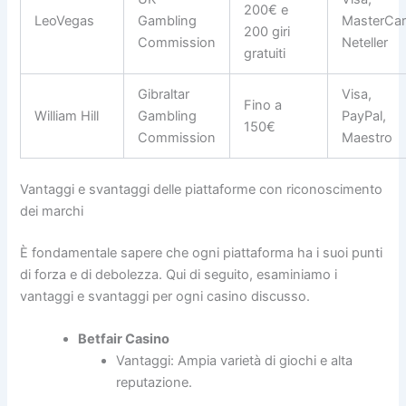
200€ e
LeoVegas
Gambling
MasterCar
200 giri
Commission
Neteller
gratuiti
Gibraltar
Visa,
Fino a
William Hill
Gambling
PayPal,
150€
Commission
Maestro
Vantaggi e svantaggi delle piattaforme con riconoscimento
dei marchi
È fondamentale sapere che ogni piattaforma ha i suoi punti
di forza e di debolezza. Qui di seguito, esaminiamo i
vantaggi e svantaggi per ogni casino discusso.
Betfair Casino
Vantaggi: Ampia varietà di giochi e alta
reputazione.