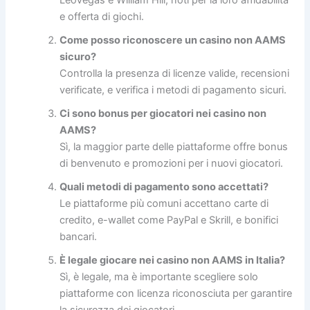
LeoVegas e William Hill, noti per la loro affidabilità
e offerta di giochi.
Come posso riconoscere un casino non AAMS
sicuro?
Controlla la presenza di licenze valide, recensioni
verificate, e verifica i metodi di pagamento sicuri.
Ci sono bonus per giocatori nei casino non
AAMS?
Sì, la maggior parte delle piattaforme offre bonus
di benvenuto e promozioni per i nuovi giocatori.
Quali metodi di pagamento sono accettati?
Le piattaforme più comuni accettano carte di
credito, e-wallet come PayPal e Skrill, e bonifici
bancari.
È legale giocare nei casino non AAMS in Italia?
Sì, è legale, ma è importante scegliere solo
piattaforme con licenza riconosciuta per garantire