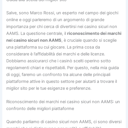
Salve, sono Marco Rossi, un esperto nel campo dei giochi
online e oggi parleremo di un argomento di grande
importanza per chi cerca di divertirsi nei casino sicuri non
AAMS. La questione centrale, il
riconoscimento dei marchi
nei casino sicuri non AAMS
, è cruciale quando si sceglie
una piattaforma su cui giocare. La prima cosa da
considerare è l’affidabilità dei marchi e delle licenze.
Dobbiamo assicurarci che i casinò scelti operino sotto
regolamenti chiari e rispettabili. Per questo, nella mia guida
di oggi, faremo un confronto tra alcune delle principali
piattaforme attive in questo settore per aiutarti a trovare il
miglior sito per le tue esigenze e preferenze.
Riconoscimento dei marchi nei casino sicuri non AAMS: un
confronto delle migliori piattaforme
Quando parliamo di casino sicuri non AAMS, ci sono diversi