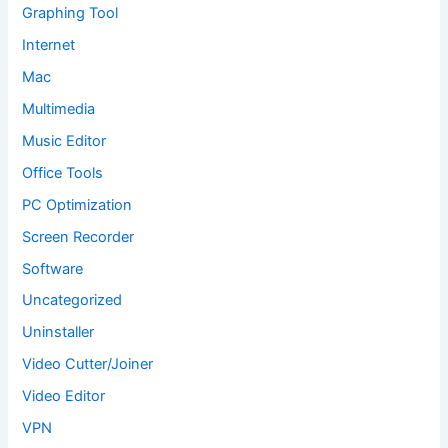
Graphing Tool
Internet
Mac
Multimedia
Music Editor
Office Tools
PC Optimization
Screen Recorder
Software
Uncategorized
Uninstaller
Video Cutter/Joiner
Video Editor
VPN