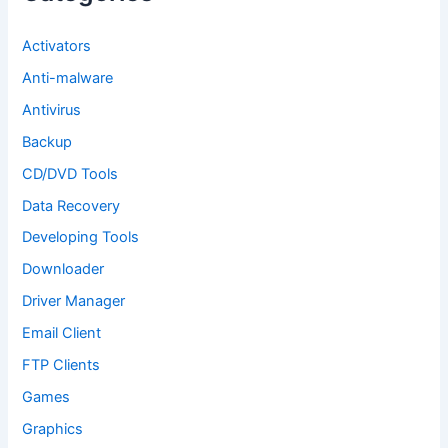
o
r
:
Activators
Anti-malware
Antivirus
Backup
CD/DVD Tools
Data Recovery
Developing Tools
Downloader
Driver Manager
Email Client
FTP Clients
Games
Graphics