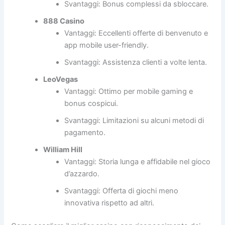
Svantaggi: Bonus complessi da sbloccare.
888 Casino
Vantaggi: Eccellenti offerte di benvenuto e
app mobile user-friendly.
Svantaggi: Assistenza clienti a volte lenta.
LeoVegas
Vantaggi: Ottimo per mobile gaming e
bonus cospicui.
Svantaggi: Limitazioni su alcuni metodi di
pagamento.
William Hill
Vantaggi: Storia lunga e affidabile nel gioco
d’azzardo.
Svantaggi: Offerta di giochi meno
innovativa rispetto ad altri.