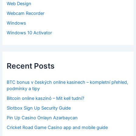
Web Design
Webcam Recorder
Windows
Windows 10 Activator
Recent Posts
BTC bonus v českých online kasinech – kompletní přehled,
podmínky a tipy
Bitcoin online kaszinó – Mit kell tudni?
Slotbox Sign Up Security Guide
Pin Up Casino Onlayn Azərbaycan
Cricket Road Game Casino app and mobile guide