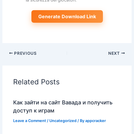
la sicurezza dei giocatori.
Generate Download Link
PREVIOUS
NEXT
Related Posts
Как зайти на сайт Вавада и получить
доступ к играм
Leave a Comment
/
Uncategorized
/ By
appcracker