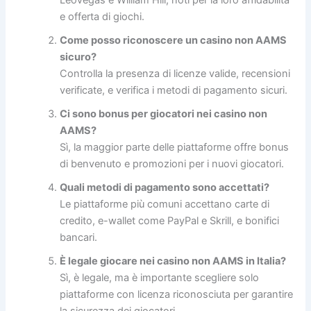
LeoVegas e William Hill, noti per la loro affidabilità
e offerta di giochi.
Come posso riconoscere un casino non AAMS
sicuro?
Controlla la presenza di licenze valide, recensioni
verificate, e verifica i metodi di pagamento sicuri.
Ci sono bonus per giocatori nei casino non
AAMS?
Sì, la maggior parte delle piattaforme offre bonus
di benvenuto e promozioni per i nuovi giocatori.
Quali metodi di pagamento sono accettati?
Le piattaforme più comuni accettano carte di
credito, e-wallet come PayPal e Skrill, e bonifici
bancari.
È legale giocare nei casino non AAMS in Italia?
Sì, è legale, ma è importante scegliere solo
piattaforme con licenza riconosciuta per garantire