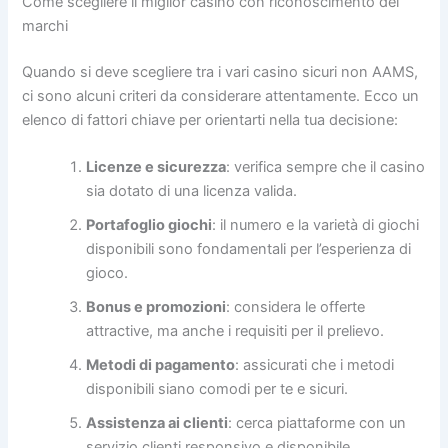
Come scegliere il miglior casino con riconoscimento dei
marchi
Quando si deve scegliere tra i vari casino sicuri non AAMS,
ci sono alcuni criteri da considerare attentamente. Ecco un
elenco di fattori chiave per orientarti nella tua decisione:
Licenze e sicurezza
: verifica sempre che il casino
sia dotato di una licenza valida.
Portafoglio giochi
: il numero e la varietà di giochi
disponibili sono fondamentali per l’esperienza di
gioco.
Bonus e promozioni
: considera le offerte
attractive, ma anche i requisiti per il prelievo.
Metodi di pagamento
: assicurati che i metodi
disponibili siano comodi per te e sicuri.
Assistenza ai clienti
: cerca piattaforme con un
servizio clienti responsivo e disponibile.