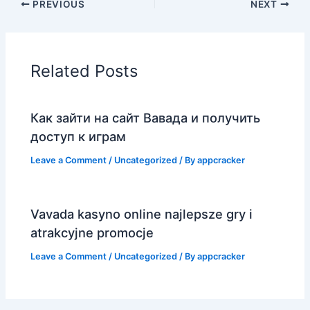
PREVIOUS
NEXT
Related Posts
Как зайти на сайт Вавада и получить
доступ к играм
Leave a Comment
/
Uncategorized
/ By
appcracker
Vavada kasyno online najlepsze gry i
atrakcyjne promocje
Leave a Comment
/
Uncategorized
/ By
appcracker