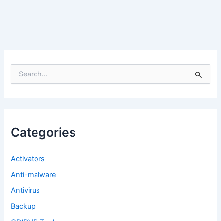
S
e
a
r
c
h
f
Categories
o
r
:
Activators
Anti-malware
Antivirus
Backup