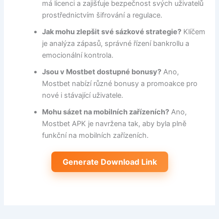
má licenci a zajišťuje bezpečnost svých uživatelů
prostřednictvím šifrování a regulace.
Jak mohu zlepšit své sázkové strategie?
Klíčem
je analýza zápasů, správné řízení bankrollu a
emocionální kontrola.
Jsou v Mostbet dostupné bonusy?
Ano,
Mostbet nabízí různé bonusy a promoakce pro
nové i stávající uživatele.
Mohu sázet na mobilních zařízeních?
Ano,
Mostbet APK je navržena tak, aby byla plně
funkční na mobilních zařízeních.
Generate Download Link