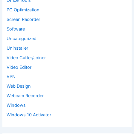
Office Tools
PC Optimization
Screen Recorder
Software
Uncategorized
Uninstaller
Video Cutter/Joiner
Video Editor
VPN
Web Design
Webcam Recorder
Windows
Windows 10 Activator