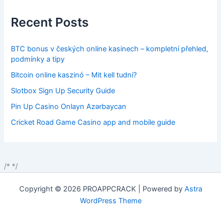
Recent Posts
BTC bonus v českých online kasinech – kompletní přehled,
podmínky a tipy
Bitcoin online kaszinó – Mit kell tudni?
Slotbox Sign Up Security Guide
Pin Up Casino Onlayn Azərbaycan
Cricket Road Game Casino app and mobile guide
/*
*/
Copyright © 2026 PROAPPCRACK | Powered by
Astra
WordPress Theme