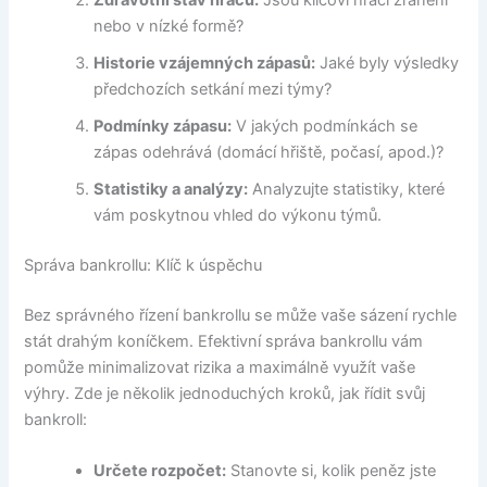
Zdravotní stav hráčů:
Jsou klíčoví hráči zranění
nebo v nízké formě?
Historie vzájemných zápasů:
Jaké byly výsledky
předchozích setkání mezi týmy?
Podmínky zápasu:
V jakých podmínkách se
zápas odehrává (domácí hřiště, počasí, apod.)?
Statistiky a analýzy:
Analyzujte statistiky, které
vám poskytnou vhled do výkonu týmů.
Správa bankrollu: Klíč k úspěchu
Bez správného řízení bankrollu se může vaše sázení rychle
stát drahým koníčkem. Efektivní správa bankrollu vám
pomůže minimalizovat rizika a maximálně využít vaše
výhry. Zde je několik jednoduchých kroků, jak řídit svůj
bankroll:
Určete rozpočet:
Stanovte si, kolik peněz jste