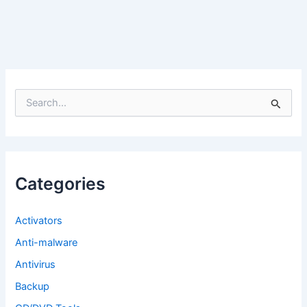
S
e
a
r
c
h
f
Categories
o
r
:
Activators
Anti-malware
Antivirus
Backup