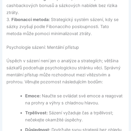
cashbackových bonusů a sázkových nabídek bez rizika
ztráty.
3.
Fibonacci metoda:
Strategický systém sázení, kdy se
sázky zvyšují podle Fibonacciho posloupnosti. Tato
metoda může pomoci minimalizovat ztráty.
Psychologie sázení: Mentální přístup
Úspěch v sázení není jen o analýze a strategiích; většina
sázkařů podceňuje psychologickou stránku věci. Správný
mentální přístup může rozhodnout mezi vítězstvím a
prohrou. Věnujte pozornost následujícím bodům:
Emoce:
Naučte se ovládat své emoce a reagovat
na prohry a výhry s chladnou hlavou.
Trpělivost:
Sázení vyžaduje čas a trpělivost;
nečekejte okamžité úspěchy.
Důslednost:
Dodržujte svou strategii bez ohledu