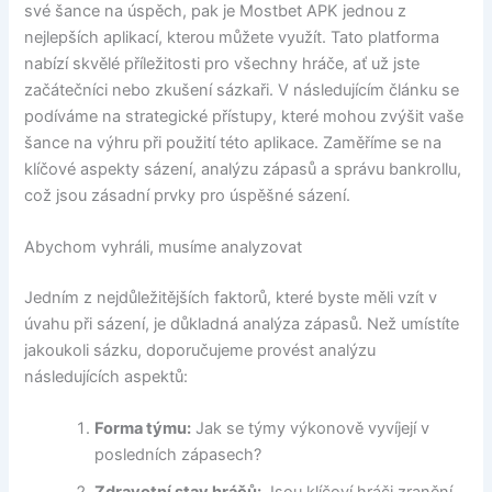
své šance na úspěch, pak je Mostbet APK jednou z
nejlepších aplikací, kterou můžete využít. Tato platforma
nabízí skvělé příležitosti pro všechny hráče, ať už jste
začátečníci nebo zkušení sázkaři. V následujícím článku se
podíváme na strategické přístupy, které mohou zvýšit vaše
šance na výhru při použití této aplikace. Zaměříme se na
klíčové aspekty sázení, analýzu zápasů a správu bankrollu,
což jsou zásadní prvky pro úspěšné sázení.
Abychom vyhráli, musíme analyzovat
Jedním z nejdůležitějších faktorů, které byste měli vzít v
úvahu při sázení, je důkladná analýza zápasů. Než umístíte
jakoukoli sázku, doporučujeme provést analýzu
následujících aspektů:
Forma týmu:
Jak se týmy výkonově vyvíjejí v
posledních zápasech?