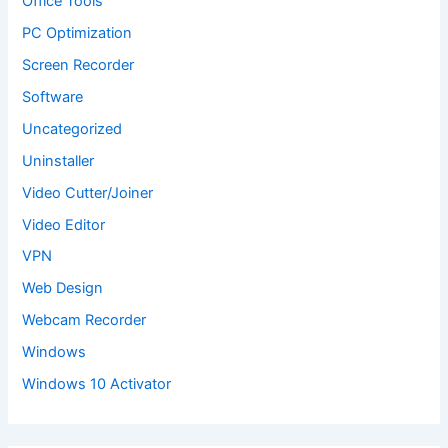
Office Tools
PC Optimization
Screen Recorder
Software
Uncategorized
Uninstaller
Video Cutter/Joiner
Video Editor
VPN
Web Design
Webcam Recorder
Windows
Windows 10 Activator