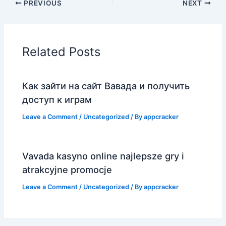
PREVIOUS
NEXT
Related Posts
Как зайти на сайт Вавада и получить
доступ к играм
Leave a Comment
/
Uncategorized
/ By
appcracker
Vavada kasyno online najlepsze gry i
atrakcyjne promocje
Leave a Comment
/
Uncategorized
/ By
appcracker