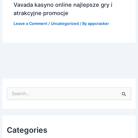
Vavada kasyno online najlepsze gry i
atrakcyjne promocje
Leave a Comment
/
Uncategorized
/ By
appcracker
S
e
a
r
c
h
f
Categories
o