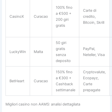
100% fino
Carte di
a €500 +
CasinoX
Curacao
credito,
200 giri
Bitcoin, Skrill
gratis
50 giri
gratis
PayPal,
LuckyWin
Malta
senza
Neteller, Visa
deposito
150% fino
Cryptovalute,
a €300 +
Ecopayz,
BetHeart
Curacao
Cashback
Carte
settimanale
prepagate
Migliori casino non AAMS: analisi dettagliata