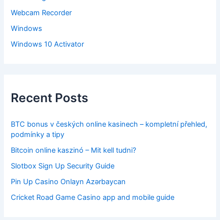
Webcam Recorder
Windows
Windows 10 Activator
Recent Posts
BTC bonus v českých online kasinech – kompletní přehled,
podmínky a tipy
Bitcoin online kaszinó – Mit kell tudni?
Slotbox Sign Up Security Guide
Pin Up Casino Onlayn Azərbaycan
Cricket Road Game Casino app and mobile guide