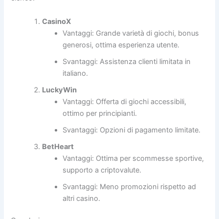
CasinoX
Vantaggi: Grande varietà di giochi, bonus
generosi, ottima esperienza utente.
Svantaggi: Assistenza clienti limitata in
italiano.
LuckyWin
Vantaggi: Offerta di giochi accessibili,
ottimo per principianti.
Svantaggi: Opzioni di pagamento limitate.
BetHeart
Vantaggi: Ottima per scommesse sportive,
supporto a criptovalute.
Svantaggi: Meno promozioni rispetto ad
altri casino.