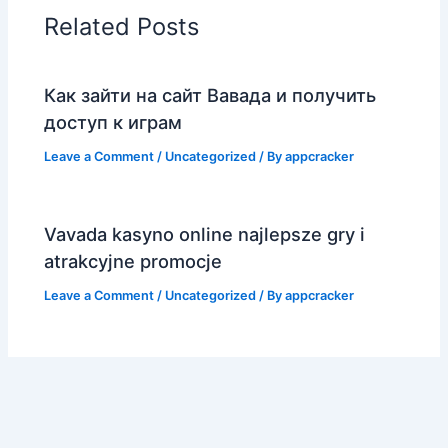
Related Posts
Как зайти на сайт Вавада и получить
доступ к играм
Leave a Comment
/
Uncategorized
/ By
appcracker
Vavada kasyno online najlepsze gry i
atrakcyjne promocje
Leave a Comment
/
Uncategorized
/ By
appcracker