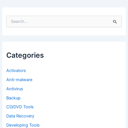
S
e
a
r
c
h
f
Categories
o
r
:
Activators
Anti-malware
Antivirus
Backup
CD/DVD Tools
Data Recovery
Developing Tools