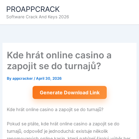
Skip
PROAPPCRACK
to
Software Crack And Keys 2026
content
Kde hrát online casino a
zapojit se do turnajů?
By
appcracker
/
April 30, 2026
Generate Download Link
Kde hrát online casino a zapojit se do turnajů?
Pokud se ptáte, kde hrát online casino a zapojit se do
turnajů, odpověď je jednoduchá: existuje několik
renomovaných online kasin, která nabízejí široký výběr her