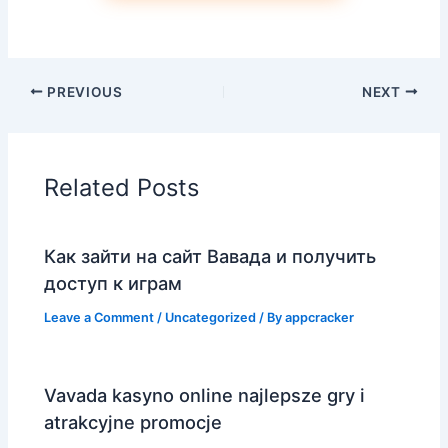
PREVIOUS
NEXT
Related Posts
Как зайти на сайт Вавада и получить
доступ к играм
Leave a Comment
/
Uncategorized
/ By
appcracker
Vavada kasyno online najlepsze gry i
atrakcyjne promocje