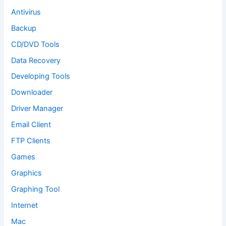
Antivirus
Backup
CD/DVD Tools
Data Recovery
Developing Tools
Downloader
Driver Manager
Email Client
FTP Clients
Games
Graphics
Graphing Tool
Internet
Mac