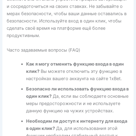
и сосредоточиться на своих ставках. Не забывайте о
мерах безопасности, чтобы ваши данные оставались в
безопасности. Используйте вход в один клик, чтобы
сделать своё время на платформе ещё более
продуктивным.
Часто задаваемые вопросы (FAQ)
Как я могу отменить функцию входа в один
клик?
Вы можете отключить эту функцию в
настройках вашего аккаунта на сайте 1xBet.
Безопасно ли использовать функцию входа в
один клик?
Да, если вы соблюдаете основные
меры предосторожности и не используете
данную функцию на чужих устройствах.
Необходим ли доступ к интернету для входа
в один клик?
Да, для использования этой
функции необходим стабильный доступ к