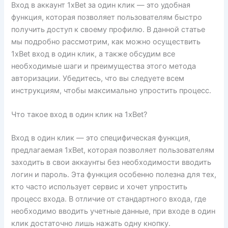
Вход в аккаунт 1xBet за один клик — это удобная
функция, которая позволяет пользователям быстро
получить доступ к своему профилю. В данной статье
мы подробно рассмотрим, как можно осуществить
1xBet вход в один клик, а также обсудим все
необходимые шаги и преимущества этого метода
авторизации. Убедитесь, что вы следуете всем
инструкциям, чтобы максимально упростить процесс.
Что такое вход в один клик на 1xBet?
Вход в один клик — это специфическая функция,
предлагаемая 1xBet, которая позволяет пользователям
заходить в свои аккаунты без необходимости вводить
логин и пароль. Эта функция особенно полезна для тех,
кто часто использует сервис и хочет упростить
процесс входа. В отличие от стандартного входа, где
необходимо вводить учетные данные, при входе в один
клик достаточно лишь нажать одну кнопку.