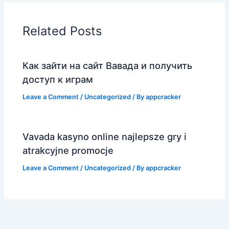
Related Posts
Как зайти на сайт Вавада и получить
доступ к играм
Leave a Comment
/
Uncategorized
/ By
appcracker
Vavada kasyno online najlepsze gry i
atrakcyjne promocje
Leave a Comment
/
Uncategorized
/ By
appcracker