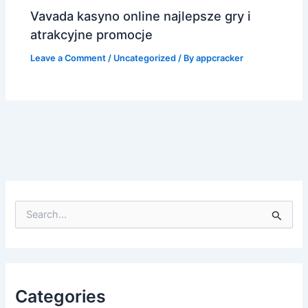
Vavada kasyno online najlepsze gry i
atrakcyjne promocje
Leave a Comment
/
Uncategorized
/ By
appcracker
S
e
a
r
c
h
f
Categories
o