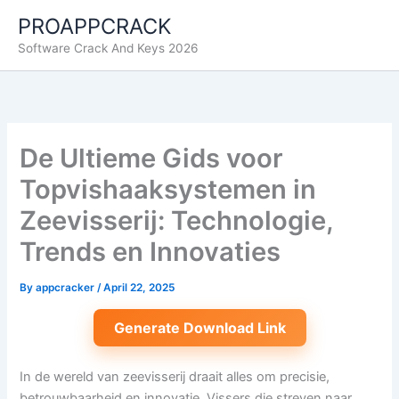
Skip
PROAPPCRACK
to
Software Crack And Keys 2026
content
De Ultieme Gids voor
Topvishaaksystemen in
Zeevisserij: Technologie,
Trends en Innovaties
By
appcracker
/
April 22, 2025
Generate Download Link
In de wereld van zeevisserij draait alles om precisie,
betrouwbaarheid en innovatie. Vissers die streven naar