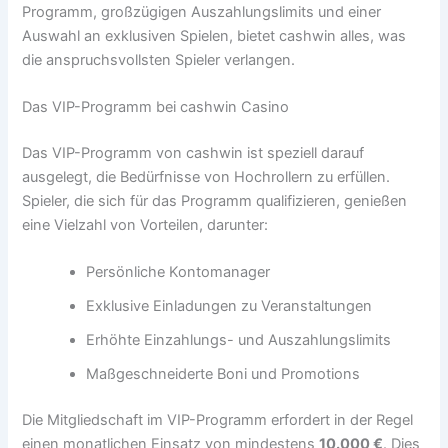
Programm, großzügigen Auszahlungslimits und einer
Auswahl an exklusiven Spielen, bietet cashwin alles, was
die anspruchsvollsten Spieler verlangen.
Das VIP-Programm bei cashwin Casino
Das VIP-Programm von cashwin ist speziell darauf
ausgelegt, die Bedürfnisse von Hochrollern zu erfüllen.
Spieler, die sich für das Programm qualifizieren, genießen
eine Vielzahl von Vorteilen, darunter:
Persönliche Kontomanager
Exklusive Einladungen zu Veranstaltungen
Erhöhte Einzahlungs- und Auszahlungslimits
Maßgeschneiderte Boni und Promotions
Die Mitgliedschaft im VIP-Programm erfordert in der Regel
einen monatlichen Einsatz von mindestens
10.000 €
. Dies