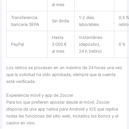
al mes
Transferencia
1‑2 días
0,5 %
Sin límite
bancaria SEPA
laborables
retir
Hasta
Instantáneo
PayPal
3 000 €
(depósito),
0 %
al mes
24 h (retiro)
Los retiros se procesan en un máximo de 24 horas una vez
que la solicitud ha sido aprobada, siempre que la cuenta
esté verificada.
Experiencia móvil y app de Zoccer
Para los que prefieren apostar desde el móvil, Zoccer
dispone de una app nativa para Android y iOS que replica
todas las funciones del sitio web, incluidos los bonos y el
casino en vivo.