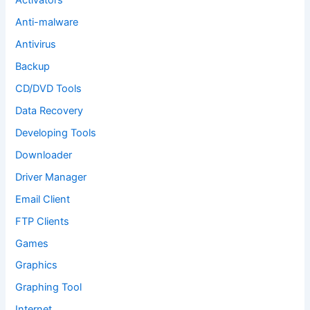
Activators
Anti-malware
Antivirus
Backup
CD/DVD Tools
Data Recovery
Developing Tools
Downloader
Driver Manager
Email Client
FTP Clients
Games
Graphics
Graphing Tool
Internet