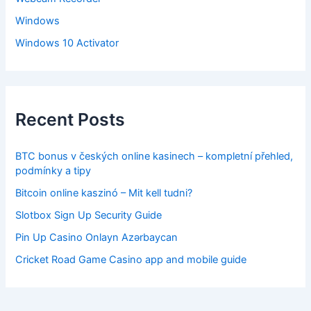
Windows
Windows 10 Activator
Recent Posts
BTC bonus v českých online kasinech – kompletní přehled,
podmínky a tipy
Bitcoin online kaszinó – Mit kell tudni?
Slotbox Sign Up Security Guide
Pin Up Casino Onlayn Azərbaycan
Cricket Road Game Casino app and mobile guide