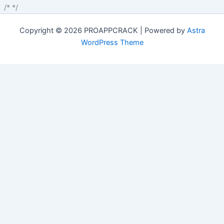
/*
*/
Copyright © 2026 PROAPPCRACK | Powered by
Astra
WordPress Theme