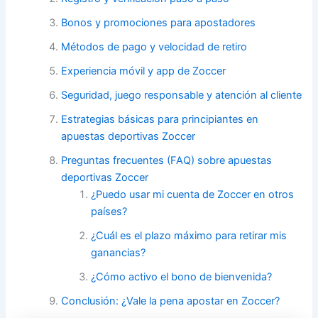
Bonos y promociones para apostadores
Métodos de pago y velocidad de retiro
Experiencia móvil y app de Zoccer
Seguridad, juego responsable y atención al cliente
Estrategias básicas para principiantes en
apuestas deportivas Zoccer
Preguntas frecuentes (FAQ) sobre apuestas
deportivas Zoccer
¿Puedo usar mi cuenta de Zoccer en otros
países?
¿Cuál es el plazo máximo para retirar mis
ganancias?
¿Cómo activo el bono de bienvenida?
Conclusión: ¿Vale la pena apostar en Zoccer?