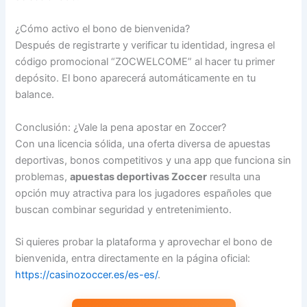
¿Cómo activo el bono de bienvenida?
Después de registrarte y verificar tu identidad, ingresa el
código promocional “ZOCWELCOME” al hacer tu primer
depósito. El bono aparecerá automáticamente en tu
balance.
Conclusión: ¿Vale la pena apostar en Zoccer?
Con una licencia sólida, una oferta diversa de apuestas
deportivas, bonos competitivos y una app que funciona sin
problemas,
apuestas deportivas Zoccer
resulta una
opción muy atractiva para los jugadores españoles que
buscan combinar seguridad y entretenimiento.
Si quieres probar la plataforma y aprovechar el bono de
bienvenida, entra directamente en la página oficial:
https://casinozoccer.es/es-es/
.