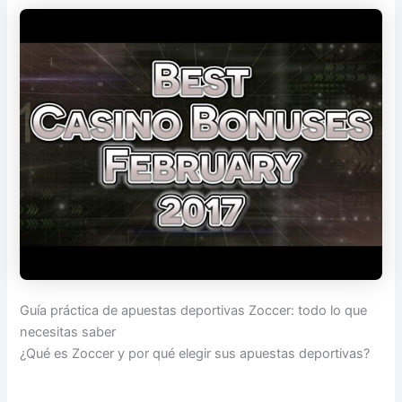
Guía práctica de apuestas deportivas Zoccer: todo lo que
necesitas saber
¿Qué es Zoccer y por qué elegir sus apuestas deportivas?