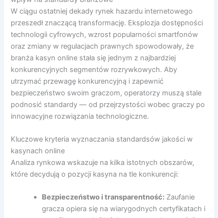
W ciągu ostatniej dekady rynek hazardu internetowego
przeszedł znaczącą transformację. Eksplozja dostępności
technologii cyfrowych, wzrost popularności smartfonów
oraz zmiany w regulacjach prawnych spowodowały, że
branża kasyn online stała się jednym z najbardziej
konkurencyjnych segmentów rozrywkowych. Aby
utrzymać przewagę konkurencyjną i zapewnić
bezpieczeństwo swoim graczom, operatorzy muszą stale
podnosić standardy — od przejrzystości wobec graczy po
innowacyjne rozwiązania technologiczne.
Kluczowe kryteria wyznaczania standardsów jakości w
kasynach online
Analiza rynkowa wskazuje na kilka istotnych obszarów,
które decydują o pozycji kasyna na tle konkurencji:
Bezpieczeństwo i transparentność:
Zaufanie
gracza opiera się na wiarygodnych certyfikatach i