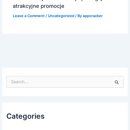
atrakcyjne promocje
Leave a Comment
/
Uncategorized
/ By
appcracker
S
e
a
r
c
h
f
Categories
o
r