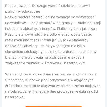
Podsumowanie: Dlaczego warto śledzić ekspertów i
platformy edukacyjne
Rozwój sektora hazardu online wymaga od wszystkich
uczestników — od operatorów po graczy — stałej edukacji
i śledzenia aktualnych trendów. Platformy takie jak Lizaro
Kasyno stanowią istotne źródło wiedzy, dostarczając
rzetelnych informacji i promując wysokie standardy
odpowiedzialnej gry. Ich aktywność jest nie tylko
elementem edukacyjnym, ale i katalizatorem przemian w
branży, które wpływają na podnoszenie jakości i
zwiększanie zaufania w środowisku hazardowym.
W erze cyfrowej, gdzie dane i bezpieczeństwo stanowią
fundament, kluczowe jest korzystanie z wiarygodnych
źródeł informacji oraz aktywne wspieranie zmian mających
na celu etyczne i transparentne prowadzenie działalności
hazardowej.