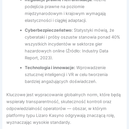
podejścia prawne na poziomie
międzynarodowym i krajowym wymagają
elastyczności i ciągłej adaptacji.
Cyberbezpieczeństwo:
Statystyki mówią, że
cyberataki i próby oszustw stanowia ponad 40%
wszystkich incydentów w sektorze gier
hazardowych online (Źródło: Industry Data
Report, 2023).
Technologia i innowacje:
Wprowadzenie
sztucznej inteligencji i VR w celu tworzenia
bardziej angażujących doświadczeń.
Kluczowe jest wypracowanie globalnych norm, które będą
wspierały transparentność, skuteczność kontroli oraz
odpowiedzialność operatorów — obszar, w którym
platformy typu Lizaro Kasyno odgrywają znaczącą rolę,
wyznaczając wysokie standardy.