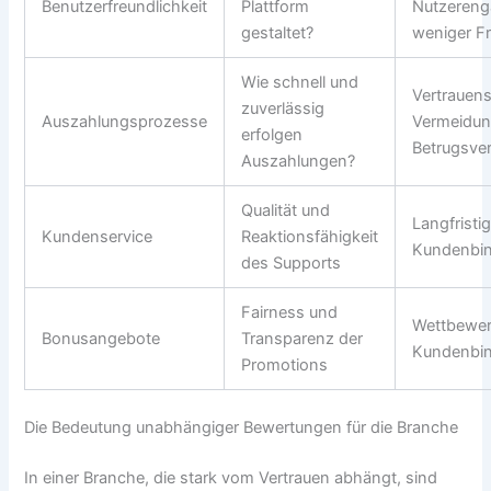
Benutzerfreundlichkeit
Plattform
Nutzereng
gestaltet?
weniger Fr
Wie schnell und
Vertrauens
zuverlässig
Auszahlungsprozesse
Vermeidun
erfolgen
Betrugsve
Auszahlungen?
Qualität und
Langfristi
Kundenservice
Reaktionsfähigkeit
Kundenbi
des Supports
Fairness und
Wettbewerb
Bonusangebote
Transparenz der
Kundenbi
Promotions
Die Bedeutung unabhängiger Bewertungen für die Branche
In einer Branche, die stark vom Vertrauen abhängt, sind