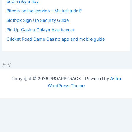
podmínky a tipy
Bitcoin online kaszinó – Mit kell tudni?
Slotbox Sign Up Security Guide
Pin Up Casino Onlayn Azərbaycan
Cricket Road Game Casino app and mobile guide
/*
*/
Copyright © 2026 PROAPPCRACK | Powered by
Astra
WordPress Theme