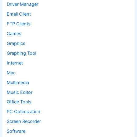
Driver Manager
Email Client
FTP Clients
Games
Graphics
Graphing Tool
Internet
Mac
Multimedia
Music Editor
Office Tools
PC Optimization
Screen Recorder
Software