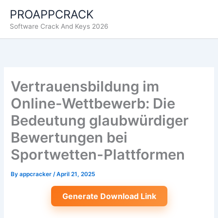
Skip
PROAPPCRACK
to
Software Crack And Keys 2026
content
Vertrauensbildung im
Online-Wettbewerb: Die
Bedeutung glaubwürdiger
Bewertungen bei
Sportwetten-Plattformen
By
appcracker
/
April 21, 2025
Generate Download Link