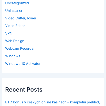
Uncategorized
Uninstaller
Video Cutter/Joiner
Video Editor
VPN
Web Design
Webcam Recorder
Windows
Windows 10 Activator
Recent Posts
BTC bonus v českých online kasinech – kompletní přehled,