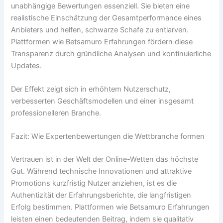
unabhängige Bewertungen essenziell. Sie bieten eine
realistische Einschätzung der Gesamtperformance eines
Anbieters und helfen, schwarze Schafe zu entlarven.
Plattformen wie Betsamuro Erfahrungen fördern diese
Transparenz durch gründliche Analysen und kontinuierliche
Updates.
Der Effekt zeigt sich in erhöhtem Nutzerschutz,
verbesserten Geschäftsmodellen und einer insgesamt
professionelleren Branche.
Fazit: Wie Expertenbewertungen die Wettbranche formen
Vertrauen ist in der Welt der Online-Wetten das höchste
Gut. Während technische Innovationen und attraktive
Promotions kurzfristig Nutzer anziehen, ist es die
Authentizität der Erfahrungsberichte, die langfristigen
Erfolg bestimmen. Plattformen wie Betsamuro Erfahrungen
leisten einen bedeutenden Beitrag, indem sie qualitativ