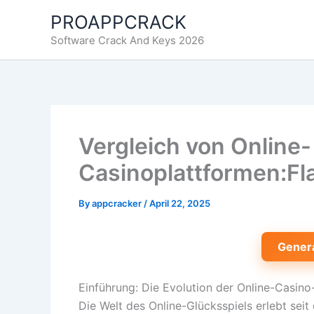
Skip
PROAPPCRACK
to
Software Crack And Keys 2026
content
Vergleich von Online-
Casinoplattformen:Fl
By
appcracker
/
April 22, 2025
Gener
Einführung: Die Evolution der Online-Casin
Die Welt des Online-Glücksspiels erlebt seit