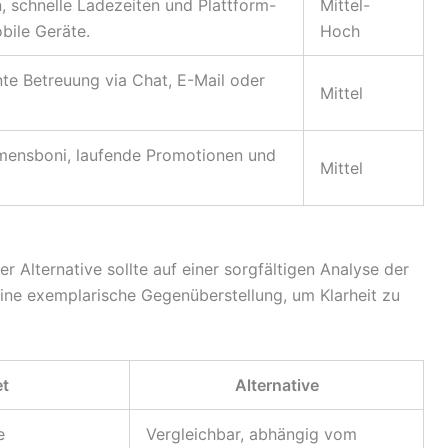
n, schnelle Ladezeiten und Plattform-
Mittel-
bile Geräte.
Hoch
te Betreuung via Chat, E-Mail oder
Mittel
mmensboni, laufende Promotionen und
Mittel
 Alternative sollte auf einer sorgfältigen Analyse der
 eine exemplarische Gegenüberstellung, um Klarheit zu
et
Alternative
e
Vergleichbar, abhängig vom