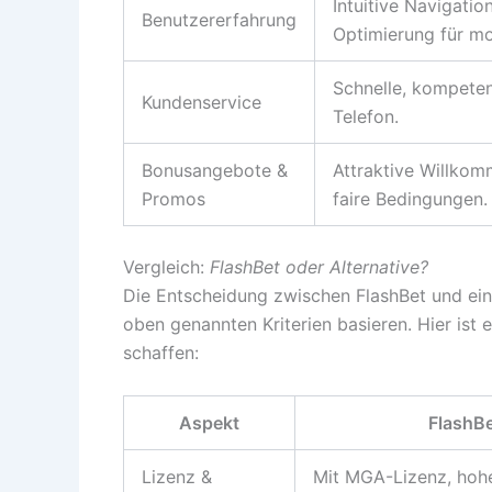
Intuitive Navigatio
Benutzererfahrung
Optimierung für mo
Schnelle, kompeten
Kundenservice
Telefon.
Bonusangebote &
Attraktive Willko
Promos
faire Bedingungen.
Vergleich:
FlashBet oder Alternative?
Die Entscheidung zwischen FlashBet und einer
oben genannten Kriterien basieren. Hier ist
schaffen:
Aspekt
FlashB
Lizenz &
Mit MGA-Lizenz, hoh