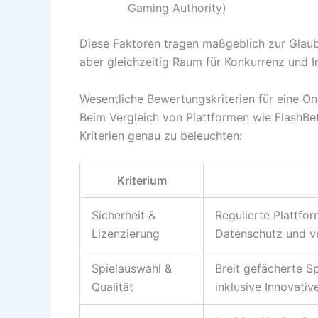
Gaming Authority)
Diese Faktoren tragen maßgeblich zur Glaubw
aber gleichzeitig Raum für Konkurrenz und I
Wesentliche Bewertungskriterien für eine On
Beim Vergleich von Plattformen wie FlashBet 
Kriterien genau zu beleuchten:
Kriterium
Sicherheit &
Regulierte Plattfor
Lizenzierung
Datenschutz und v
Spielauswahl &
Breit gefächerte S
Qualität
inklusive Innovativ