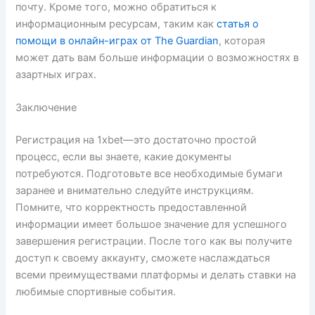
почту. Кроме того, можно обратиться к
информационным ресурсам, таким как
статья о
помощи в онлайн-играх от The Guardian
, которая
может дать вам больше информации о возможностях в
азартных играх.
Заключение
Регистрация на 1xbet—это достаточно простой
процесс, если вы знаете, какие документы
потребуются. Подготовьте все необходимые бумаги
заранее и внимательно следуйте инструкциям.
Помните, что корректность предоставленной
информации имеет большое значение для успешного
завершения регистрации. После того как вы получите
доступ к своему аккаунту, сможете наслаждаться
всеми преимуществами платформы и делать ставки на
любимые спортивные события.