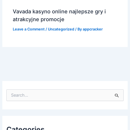
Vavada kasyno online najlepsze gry i
atrakcyjne promocje
Leave a Comment
/
Uncategorized
/ By
appcracker
S
e
a
r
c
h
f
Categories