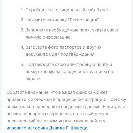
Перейдите на официальный сайт 1xbet.
Нажмите на кнопку “Регистрация”.
Заполните необходимые поля, указав свою
личную информацию.
Загрузите фото паспортов и других
документов для подтверждения.
Подтвердите свою электронную почту и
номер телефона, следуя инструкциям на
экране.
Обратите внимание, что каждая ошибка может
привести к задержке в процессе регистрации. Поэтому
внимательно проверяйте введенные данные. Если у вас
возникли вопросы в процессе, полезный ресурс,
посвященный азартным играм, можно найти у
игрового историка Дэвида Г. Шварца
.