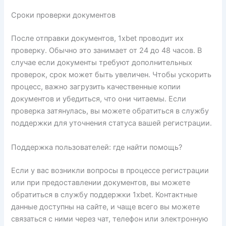
Сроки проверки документов
После отправки документов, 1xbet проводит их
проверку. Обычно это занимает от 24 до 48 часов. В
случае если документы требуют дополнительных
проверок, срок может быть увеличен. Чтобы ускорить
процесс, важно загрузить качественные копии
документов и убедиться, что они читаемы. Если
проверка затянулась, вы можете обратиться в службу
поддержки для уточнения статуса вашей регистрации.
Поддержка пользователей: где найти помощь?
Если у вас возникли вопросы в процессе регистрации
или при предоставлении документов, вы можете
обратиться в службу поддержки 1xbet. Контактные
данные доступны на сайте, и чаще всего вы можете
связаться с ними через чат, телефон или электронную