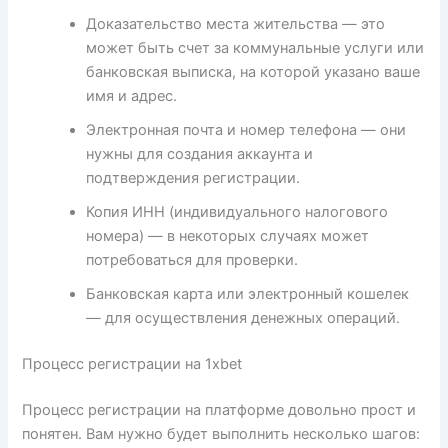
Доказательство места жительства — это
может быть счет за коммунальные услуги или
банковская выписка, на которой указано ваше
имя и адрес.
Электронная почта и номер телефона — они
нужны для создания аккаунта и
подтверждения регистрации.
Копия ИНН (индивидуального налогового
номера) — в некоторых случаях может
потребоваться для проверки.
Банковская карта или электронный кошелек
— для осуществления денежных операций.
Процесс регистрации на 1xbet
Процесс регистрации на платформе довольно прост и
понятен. Вам нужно будет выполнить несколько шагов: