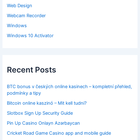
Web Design
Webcam Recorder
Windows
Windows 10 Activator
Recent Posts
BTC bonus v českých online kasinech – kompletní přehled,
podmínky a tipy
Bitcoin online kaszinó – Mit kell tudni?
Slotbox Sign Up Security Guide
Pin Up Casino Onlayn Azərbaycan
Cricket Road Game Casino app and mobile guide