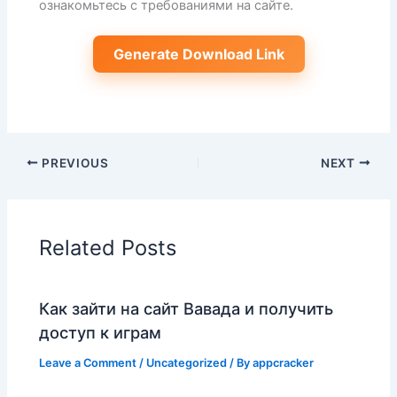
ознакомьтесь с требованиями на сайте.
Generate Download Link
PREVIOUS
NEXT
Related Posts
Как зайти на сайт Вавада и получить
доступ к играм
Leave a Comment
/
Uncategorized
/ By
appcracker