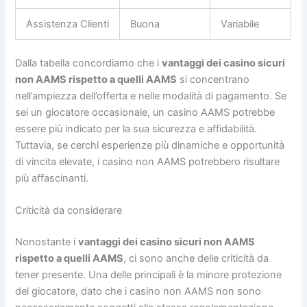
Assistenza Clienti
Buona
Variabile
Dalla tabella concordiamo che i
vantaggi dei casino sicuri
non AAMS rispetto a quelli AAMS
si concentrano
nell’ampiezza dell’offerta e nelle modalità di pagamento. Se
sei un giocatore occasionale, un casino AAMS potrebbe
essere più indicato per la sua sicurezza e affidabilità.
Tuttavia, se cerchi esperienze più dinamiche e opportunità
di vincita elevate, i casino non AAMS potrebbero risultare
più affascinanti.
Criticità da considerare
Nonostante i
vantaggi dei casino sicuri non AAMS
rispetto a quelli AAMS
, ci sono anche delle criticità da
tener presente. Una delle principali è la minore protezione
del giocatore, dato che i casino non AAMS non sono