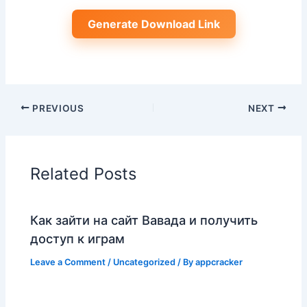
Generate Download Link
PREVIOUS
NEXT
Related Posts
Как зайти на сайт Вавада и получить
доступ к играм
Leave a Comment
/
Uncategorized
/ By
appcracker