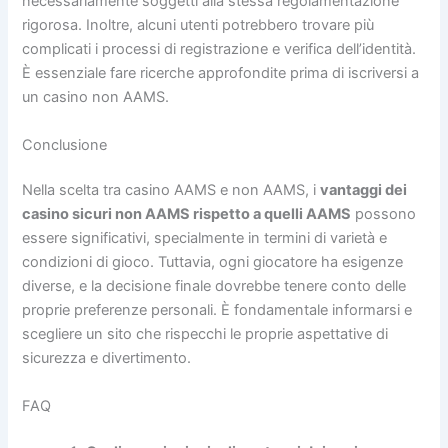
necessariamente soggetti alla stessa regolamentazione
rigorosa. Inoltre, alcuni utenti potrebbero trovare più
complicati i processi di registrazione e verifica dell’identità.
È essenziale fare ricerche approfondite prima di iscriversi a
un casino non AAMS.
Conclusione
Nella scelta tra casino AAMS e non AAMS, i
vantaggi dei
casino sicuri non AAMS rispetto a quelli AAMS
possono
essere significativi, specialmente in termini di varietà e
condizioni di gioco. Tuttavia, ogni giocatore ha esigenze
diverse, e la decisione finale dovrebbe tenere conto delle
proprie preferenze personali. È fondamentale informarsi e
scegliere un sito che rispecchi le proprie aspettative di
sicurezza e divertimento.
FAQ