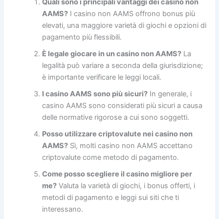
Quali sono i principali vantaggi dei casino non
AAMS?
I casino non AAMS offrono bonus più
elevati, una maggiore varietà di giochi e opzioni di
pagamento più flessibili.
È legale giocare in un casino non AAMS?
La
legalità può variare a seconda della giurisdizione;
è importante verificare le leggi locali.
I casino AAMS sono più sicuri?
In generale, i
casino AAMS sono considerati più sicuri a causa
delle normative rigorose a cui sono soggetti.
Posso utilizzare criptovalute nei casino non
AAMS?
Sì, molti casino non AAMS accettano
criptovalute come metodo di pagamento.
Come posso scegliere il casino migliore per
me?
Valuta la varietà di giochi, i bonus offerti, i
metodi di pagamento e leggi sui siti che ti
interessano.