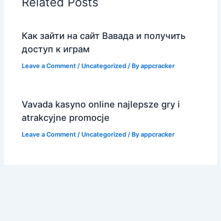
Related Posts
Как зайти на сайт Вавада и получить
доступ к играм
Leave a Comment
/
Uncategorized
/ By
appcracker
Vavada kasyno online najlepsze gry i
atrakcyjne promocje
Leave a Comment
/
Uncategorized
/ By
appcracker