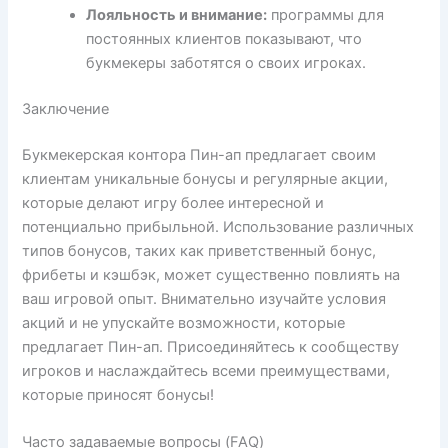
Лояльность и внимание:
программы для
постоянных клиентов показывают, что
букмекеры заботятся о своих игроках.
Заключение
Букмекерская контора Пин-ап предлагает своим
клиентам уникальные бонусы и регулярные акции,
которые делают игру более интересной и
потенциально прибыльной. Использование различных
типов бонусов, таких как приветственный бонус,
фрибеты и кэшбэк, может существенно повлиять на
ваш игровой опыт. Внимательно изучайте условия
акций и не упускайте возможности, которые
предлагает Пин-ап. Присоединяйтесь к сообществу
игроков и наслаждайтесь всеми преимуществами,
которые приносят бонусы!
Часто задаваемые вопросы (FAQ)