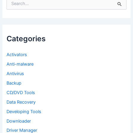
S
e
a
r
c
h
f
Categories
o
r
:
Activators
Anti-malware
Antivirus
Backup
CD/DVD Tools
Data Recovery
Developing Tools
Downloader
Driver Manager