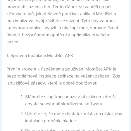
možností sázení a her. Tento článek se zaměří na pět
klíčových tipů, jak efektivně používat aplikaci MostBet a
maximalizovat svůj zážitek ze sázení. Tyto tipy zahrnují
správnou instalaci, využití funkcí aplikace, správné řízení
financí, bezpečnostní opatření a optimalizaci vašeho
sázení.
1. Správná Instalace MostBet APK
Prvním krokem k úspěšnému používání MostBet APK je
bezproblémová instalace aplikace na vašem zařízení. Zde
jsou klíčové zásady, které je dobré dodržovat:
Stáhněte si aplikaci pouze z oficiálních zdrojů,
abyste se vyhnuli škodlivému softwaru.
Ujistěte se, že máte dostatek místa na disku, aby
instalace proběhla hladce.
Povolte instalaci z neznámých zdrojů ve vašem