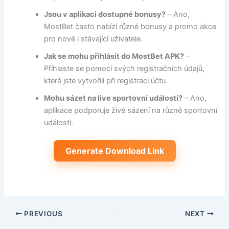
Jsou v aplikaci dostupné bonusy?
– Ano,
MostBet často nabízí různé bonusy a promo akce
pro nové i stávající uživatele.
Jak se mohu přihlásit do MostBet APK?
–
Přihlaste se pomocí svých registračních údajů,
které jste vytvořili při registraci účtu.
Mohu sázet na live sportovní události?
– Ano,
aplikace podporuje živé sázení na různé sportovní
události.
Generate Download Link
PREVIOUS
NEXT