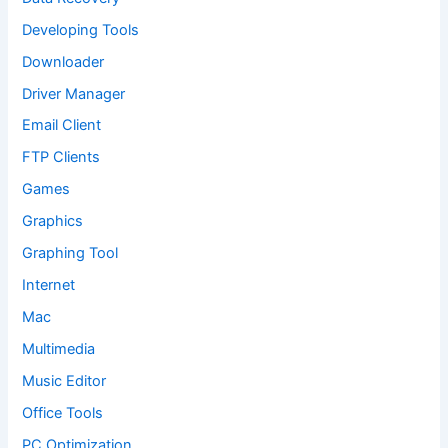
Developing Tools
Downloader
Driver Manager
Email Client
FTP Clients
Games
Graphics
Graphing Tool
Internet
Mac
Multimedia
Music Editor
Office Tools
PC Optimization