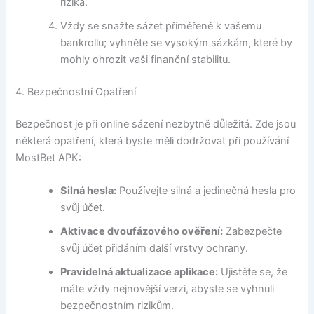
rizika.
Vždy se snažte sázet přiměřeně k vašemu
bankrollu; vyhněte se vysokým sázkám, které by
mohly ohrozit vaši finanční stabilitu.
4. Bezpečnostní Opatření
Bezpečnost je při online sázení nezbytně důležitá. Zde jsou
některá opatření, která byste měli dodržovat při používání
MostBet APK:
Silná hesla:
Používejte silná a jedinečná hesla pro
svůj účet.
Aktivace dvoufázového ověření:
Zabezpečte
svůj účet přidáním další vrstvy ochrany.
Pravidelná aktualizace aplikace:
Ujistěte se, že
máte vždy nejnovější verzi, abyste se vyhnuli
bezpečnostním rizikům.