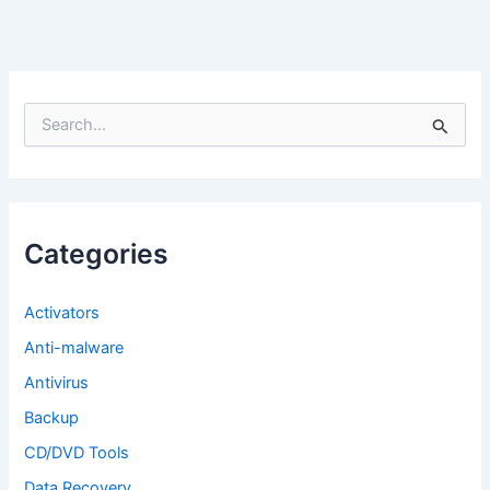
S
e
a
r
c
h
f
Categories
o
r
:
Activators
Anti-malware
Antivirus
Backup
CD/DVD Tools
Data Recovery