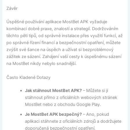
Závěr
Úspěšné používání aplikace MostBet APK vyžaduje
kombinaci dobré praxe, znalostí a strategií. Dodržováním
těchto pěti tipů, od správné instalace přes využití funkcí, až
po správné řízení financí a bezpečnostní opatření, můžete
zvýšit své šance na úspěch a užívat si bezproblémový
zážitek ze sázení. Zahájení vaší cesty k úspešnému sázení
na MostBet nikdy nebylo snadnější.
Často Kladené Dotazy
Jak stáhnout MostBet APK?
– Můžete si ji
stáhnout přímo z oficiálních webových stránek
MostBet nebo z obchodu Google Play.
Je MostBet APK bezpečný?
– Ano, pokud
aplikaci stáhnete z oficiálních zdrojů a dodržujete
doporučená bezpečnostní opatření.