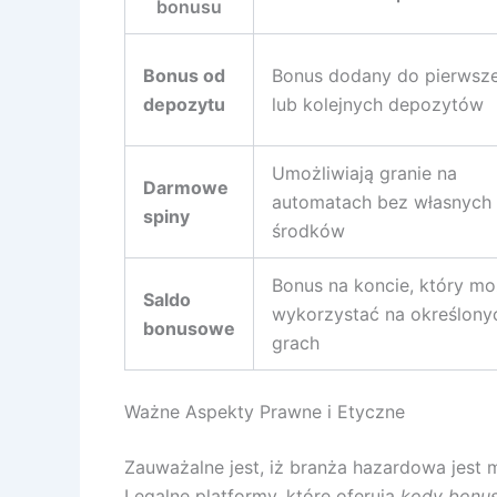
bonusu
Bonus od
Bonus dodany do pierwsz
depozytu
lub kolejnych depozytów
Umożliwiają granie na
Darmowe
automatach bez własnych
spiny
środków
Bonus na koncie, który m
Saldo
wykorzystać na określony
bonusowe
grach
Ważne Aspekty Prawne i Etyczne
Zauważalne jest, iż branża hazardowa jest 
Legalne platformy, które oferują
kody bonu