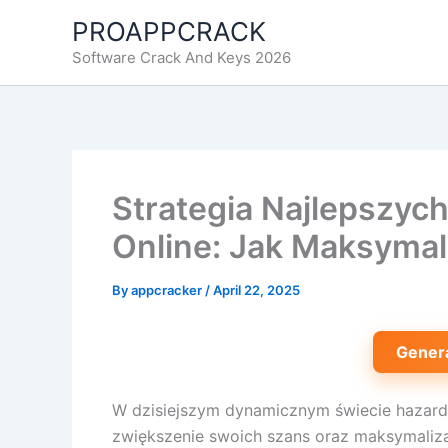
Skip
PROAPPCRACK
to
Software Crack And Keys 2026
content
Strategia Najlepszy
Online: Jak Maksymal
By
appcracker
/
April 22, 2025
Gener
W dzisiejszym dynamicznym świecie hazardu
zwiększenie swoich szans oraz maksymaliz