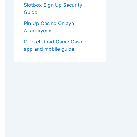
Slotbox Sign Up Security
Guide
Pin Up Casino Onlayn
Azərbaycan
Cricket Road Game Casino
app and mobile guide