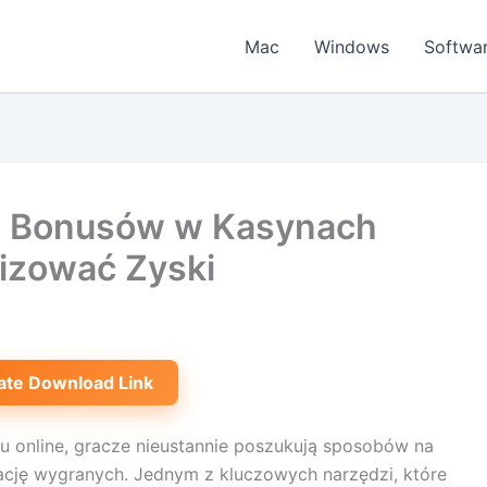
Mac
Windows
Softwa
ch Bonusów w Kasynach
izować Zyski
ate Download Link
 online, gracze nieustannie poszukują sposobów na
ację wygranych. Jednym z kluczowych narzędzi, które