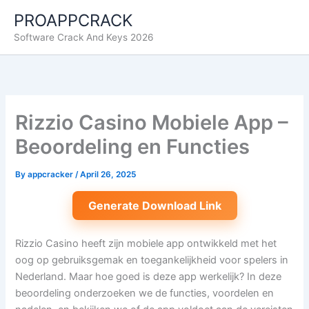
Skip
PROAPPCRACK
to
Software Crack And Keys 2026
content
Rizzio Casino Mobiele App –
Beoordeling en Functies
By
appcracker
/
April 26, 2025
Generate Download Link
Rizzio Casino heeft zijn mobiele app ontwikkeld met het
oog op gebruiksgemak en toegankelijkheid voor spelers in
Nederland. Maar hoe goed is deze app werkelijk? In deze
beoordeling onderzoeken we de functies, voordelen en