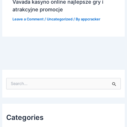
Vavada kasyno online najlepsze gry i
atrakcyjne promocje
Leave a Comment
/
Uncategorized
/ By
appcracker
S
e
a
r
c
h
f
Categories
o
r