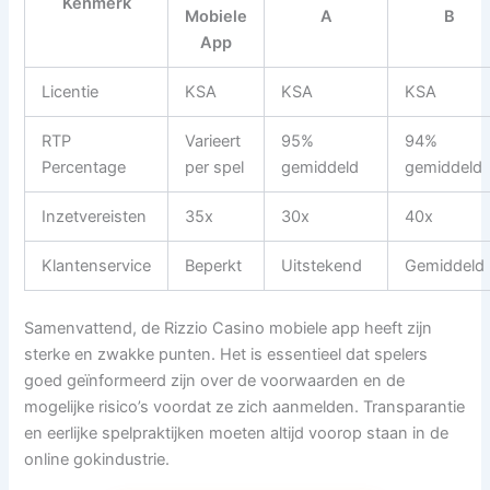
Kenmerk
Mobiele
A
B
App
Licentie
KSA
KSA
KSA
RTP
Varieert
95%
94%
Percentage
per spel
gemiddeld
gemiddeld
Inzetvereisten
35x
30x
40x
Klantenservice
Beperkt
Uitstekend
Gemiddeld
Samenvattend, de Rizzio Casino mobiele app heeft zijn
sterke en zwakke punten. Het is essentieel dat spelers
goed geïnformeerd zijn over de voorwaarden en de
mogelijke risico’s voordat ze zich aanmelden. Transparantie
en eerlijke spelpraktijken moeten altijd voorop staan in de
online gokindustrie.