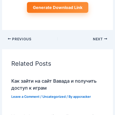
Generate Download Link
PREVIOUS
NEXT
Related Posts
Как зайти на сайт Вавада и получить
доступ к играм
Leave a Comment
/
Uncategorized
/ By
appcracker