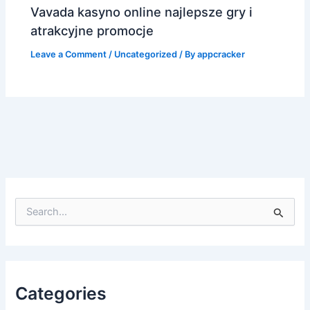
Vavada kasyno online najlepsze gry i
atrakcyjne promocje
Leave a Comment
/
Uncategorized
/ By
appcracker
S
e
a
r
c
h
f
Categories
o