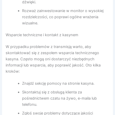
dźwięki.
Rozważ zainwestowanie w monitor o wysokiej
rozdzielczości, co poprawi ogólne wrażenia
wizualne.
Wsparcie techniczne i kontakt z kasynem
W przypadku problemów z transmisją warto, aby
skontaktować się z zespołem wsparcia technicznego
kasyna. Często mogą oni dostarczyć niezbędnych
informacji lub wsparcia, aby poprawić jakość. Oto kilka
kroków:
Znajdź sekcję pomocy na stronie kasyna.
Skontaktuj się z obsługą klienta za
pośrednictwem czatu na żywo, e-maila lub
telefonu.
Zgłoś swoje problemy dotyczące jakości