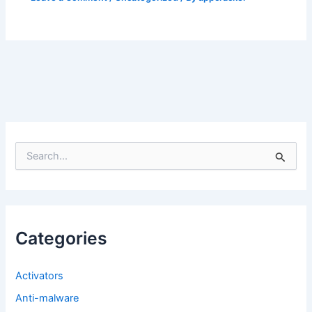
S
e
a
r
c
h
f
Categories
o
r
:
Activators
Anti-malware