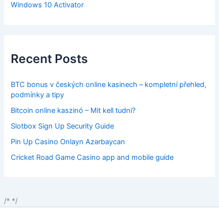
Windows 10 Activator
Recent Posts
BTC bonus v českých online kasinech – kompletní přehled,
podmínky a tipy
Bitcoin online kaszinó – Mit kell tudni?
Slotbox Sign Up Security Guide
Pin Up Casino Onlayn Azərbaycan
Cricket Road Game Casino app and mobile guide
/*
*/