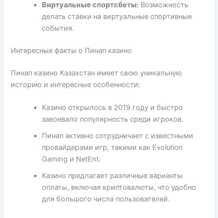
Виртуальные спортсбеты:
Возможность
делать ставки на виртуальные спортивные
события.
Интересные факты о Пинап казино
Пинап казино Казахстан имеет свою уникальную
историю и интересные особенности:
Казино открылось в 2019 году и быстро
завоевало популярность среди игроков.
Пинап активно сотрудничает с известными
провайдерами игр, такими как Evolution
Gaming и NetEnt.
Казино предлагает различные варианты
оплаты, включая криптовалюты, что удобно
для большого числа пользователей.