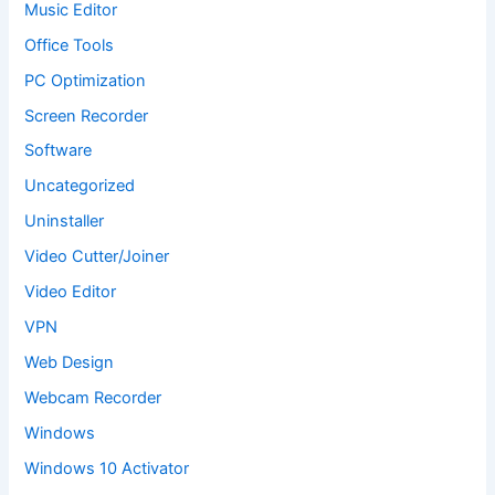
Music Editor
Office Tools
PC Optimization
Screen Recorder
Software
Uncategorized
Uninstaller
Video Cutter/Joiner
Video Editor
VPN
Web Design
Webcam Recorder
Windows
Windows 10 Activator