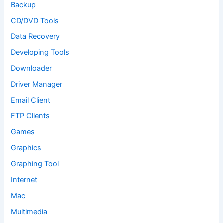
Backup
CD/DVD Tools
Data Recovery
Developing Tools
Downloader
Driver Manager
Email Client
FTP Clients
Games
Graphics
Graphing Tool
Internet
Mac
Multimedia