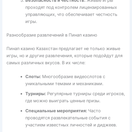
Безопасность и честность:
Живые игры
проходят под контролем лицензированных
управляющих, что обеспечивает честность
игры.
Разнообразие развлечений в Пинап казино
Пинап казино Казахстан предлагает не только живые
игры, но и другие развлечения, которые подойдут для
самых различных вкусов. В их числе:
Слоты:
Многообразие видеослотов с
уникальными темами и механиками.
Турниры:
Регулярные турниры среди игроков,
где можно выиграть ценные призы.
Специальные мероприятия:
Часто
проводятся развлекательные события с
участием известных личностей и диджеев.