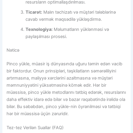
resursların optimallaşdırılması.
Ticarət:
Malın təchizatı və müştəri tələblərinə
cavab vermək məqsədilə yükləşdirmə.
Texnologiya:
Məlumatların yüklənməsi və
paylaşılması prosesi.
Nəticə
Pinco yükle, müasir iş dünyasında uğuru təmin edən vacib
bir faktordur. Onun prinsipləri, təşkilatların səmərəliliyini
artırmasına, maliyyə xərclərini azaltmasına və müştəri
məmnuniyyətini yüksətməsinə kömək edir. Hər bir
müəssisə, pinco yükle metodlarını tətbiq edərək, resurslarını
daha effektiv idarə edə bilər və bazar rəqabətində irəlidə ola
bilər. Bu səbəbdən, pinco yükle-nin öyrənilməsi və tətbiqi
hər bir müəssisə üçün zəruridir.
Tez-tez Verilən Suallar (FAQ)