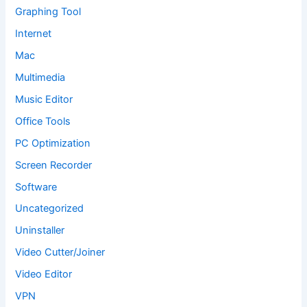
Graphing Tool
Internet
Mac
Multimedia
Music Editor
Office Tools
PC Optimization
Screen Recorder
Software
Uncategorized
Uninstaller
Video Cutter/Joiner
Video Editor
VPN