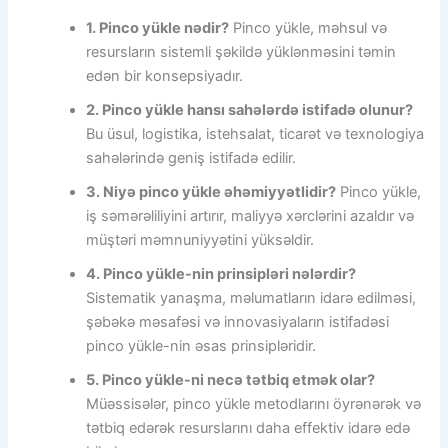
1. Pinco yükle nədir?
Pinco yükle, məhsul və
resursların sistemli şəkildə yüklənməsini təmin
edən bir konsepsiyadır.
2. Pinco yükle hansı sahələrdə istifadə olunur?
Bu üsul, logistika, istehsalat, ticarət və texnologiya
sahələrində geniş istifadə edilir.
3. Niyə pinco yükle əhəmiyyətlidir?
Pinco yükle,
iş səmərəliliyini artırır, maliyyə xərclərini azaldır və
müştəri məmnuniyyətini yüksəldir.
4. Pinco yükle-nin prinsipləri nələrdir?
Sistematik yanaşma, məlumatların idarə edilməsi,
şəbəkə məsafəsi və innovasiyaların istifadəsi
pinco yükle-nin əsas prinsipləridir.
5. Pinco yükle-ni necə tətbiq etmək olar?
Müəssisələr, pinco yükle metodlarını öyrənərək və
tətbiq edərək resurslarını daha effektiv idarə edə