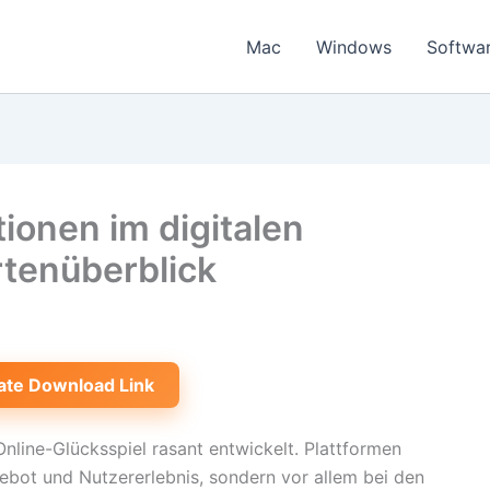
Mac
Windows
Softwa
ionen im digitalen
rtenüberblick
ate Download Link
 Online-Glücksspiel rasant entwickelt. Plattformen
gebot und Nutzererlebnis, sondern vor allem bei den