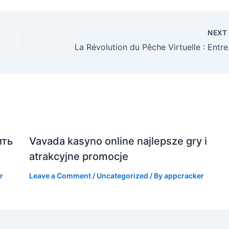
NEX
La Révolu
ить
Vavada kasyno online najlepsze gry i
atrakcyjne promocje
r
Leave a Comment
/
Uncategorized
/ By
appcracker