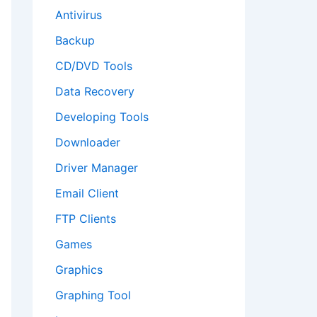
Antivirus
Backup
CD/DVD Tools
Data Recovery
Developing Tools
Downloader
Driver Manager
Email Client
FTP Clients
Games
Graphics
Graphing Tool