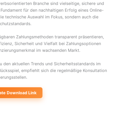
rbsorientierten Branche sind vielseitige, sichere und
undament für den nachhaltigen Erfolg eines Online-
 die technische Auswahl im Fokus, sondern auch die
schutzstandards.
fügbaren Zahlungsmethoden transparent präsentieren,
fizienz, Sicherheit und Vielfalt bei Zahlungsoptionen
enzierungsmerkmal im wachsenden Markt.
u den aktuellen Trends und Sicherheitsstandards im
ücksspiel, empfiehlt sich die regelmäßige Konsultation
erungsstellen.
ate Download Link