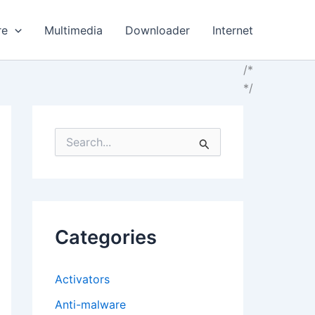
re
Multimedia
Downloader
Internet
/*
*/
S
e
a
r
c
h
f
Categories
o
r
:
Activators
Anti-malware