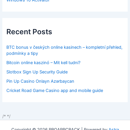
Windows 10 Activator
Recent Posts
BTC bonus v českých online kasinech – kompletní přehled,
podmínky a tipy
Bitcoin online kaszinó – Mit kell tudni?
Slotbox Sign Up Security Guide
Pin Up Casino Onlayn Azərbaycan
Cricket Road Game Casino app and mobile guide
/*
*/
Copyright © 2026 PROAPPCRACK | Powered by
Astra