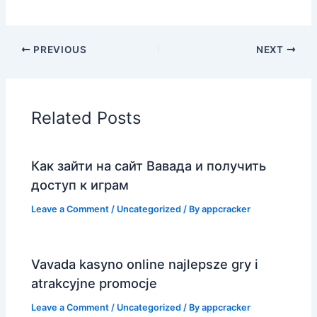
PREVIOUS
NEXT
Related Posts
Как зайти на сайт Вавада и получить
доступ к играм
Leave a Comment
/
Uncategorized
/ By
appcracker
Vavada kasyno online najlepsze gry i
atrakcyjne promocje
Leave a Comment
/
Uncategorized
/ By
appcracker