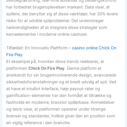
selvbegrænsning, real-time advarsler og betalingskontrol
har forbedret brugeroplevelsen markant. Data viser, at
spillere, der benytter sig af disse værktøjer, har 30% lavere
risiko for at udvikle spilproblemer. Det understreger
nødvendigheden af at integrere disse strategier som
kerneelementer i moderne online casinoer.
Tilfældet: En Innovativ Plattform –
casino online Chick On
Fire Play
Et eksempel på, hvordan disse trends realiseres, er
platformen
Chick On Fire Play
. Denne platform er
anerkendt for sin brugerinvolverende design, avancerede
sikkerhedsforanstaltninger og et bredt udvalg af spil. Ved
at have et intuitivt interface, høje payout-rater og
gamification-elementer har den formået at tiltrække og
fastholde en moderne, kravstor spillerbase. Anmeldelser
og tests viser, at platformen opererer under strenge
licenser og standarder, hvilket giver den en position som
en vigtig reference i den branche.