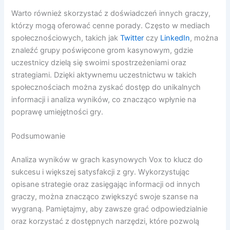
Warto również skorzystać z doświadczeń innych graczy,
którzy mogą oferować cenne porady. Często w mediach
społecznościowych, takich jak
Twitter
czy
LinkedIn
, można
znaleźć grupy poświęcone grom kasynowym, gdzie
uczestnicy dzielą się swoimi spostrzeżeniami oraz
strategiami. Dzięki aktywnemu uczestnictwu w takich
społecznościach można zyskać dostęp do unikalnych
informacji i analiza wyników, co znacząco wpłynie na
poprawę umiejętności gry.
Podsumowanie
Analiza wyników w grach kasynowych Vox to klucz do
sukcesu i większej satysfakcji z gry. Wykorzystując
opisane strategie oraz zasięgając informacji od innych
graczy, można znacząco zwiększyć swoje szanse na
wygraną. Pamiętajmy, aby zawsze grać odpowiedzialnie
oraz korzystać z dostępnych narzędzi, które pozwolą