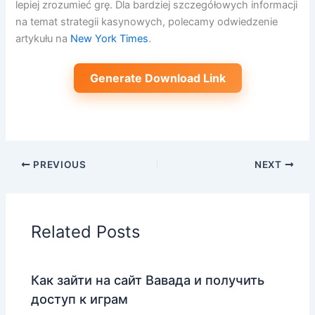
lepiej zrozumieć grę. Dla bardziej szczegółowych informacji
na temat strategii kasynowych, polecamy odwiedzenie
artykułu na
New York Times
.
Generate Download Link
PREVIOUS
NEXT
Related Posts
Как зайти на сайт Вавада и получить
доступ к играм