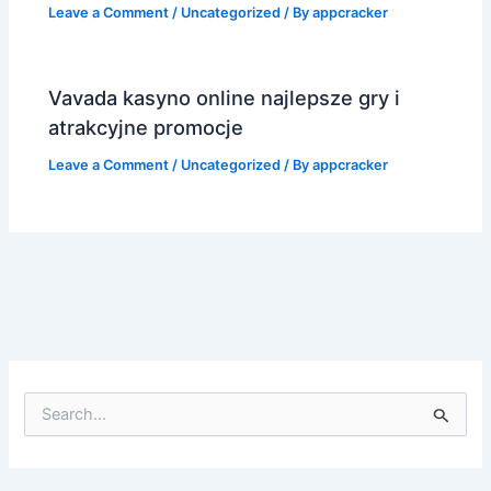
Leave a Comment
/
Uncategorized
/ By
appcracker
Vavada kasyno online najlepsze gry i
atrakcyjne promocje
Leave a Comment
/
Uncategorized
/ By
appcracker
S
e
a
r
c