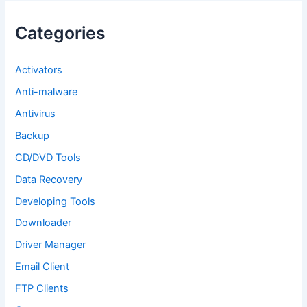
h
f
Categories
o
r
:
Activators
Anti-malware
Antivirus
Backup
CD/DVD Tools
Data Recovery
Developing Tools
Downloader
Driver Manager
Email Client
FTP Clients