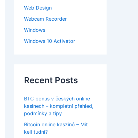
Web Design
Webcam Recorder
Windows
Windows 10 Activator
Recent Posts
BTC bonus v českých online
kasinech – kompletní přehled,
podmínky a tipy
Bitcoin online kaszinó – Mit
kell tudni?