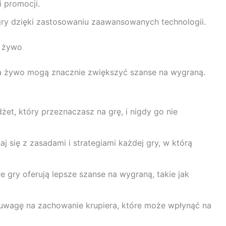
 promocji.
gry dzięki zastosowaniu zaawansowanych technologii.
a żywo
a żywo mogą znacznie zwiększyć szanse na wygraną.
żet, który przeznaczasz na grę, i nigdy go nie
 się z zasadami i strategiami każdej gry, w którą
e gry oferują lepsze szanse na wygraną, takie jak
uwagę na zachowanie krupiera, które może wpłynąć na