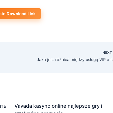
ate Download Link
NEX
Jaka jest r
ить
Vavada kasyno online najlepsze gry i