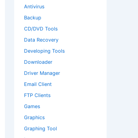
Antivirus
Backup
CD/DVD Tools
Data Recovery
Developing Tools
Downloader
Driver Manager
Email Client
FTP Clients
Games
Graphics
Graphing Tool