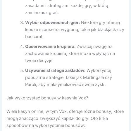
zasadami i strategiami każdej gry, w którą
zamierzasz grać.
Wybór odpowiednich gier:
Niektóre gry oferują
lepsze szanse na wygraną, takie jak blackjack czy
baccarat.
Obserwowanie krupiera:
Zwracaj uwagę na
zachowanie krupiera, które może wpłynąć na
twoje decyzje.
Używanie strategii zakładów:
Wykorzystaj
popularne strategie, takie jak Martingale czy
Paroli, aby maksymalizować swoje zyski.
Jak wykorzystać bonusy w kasynie Vox?
Wiele kasyn online, w tym Vox, oferuje różne bonusy, które
mogą znacząco zwiększyć kapitał do gry. Oto kilka
sposobów na wykorzystanie bonusów: