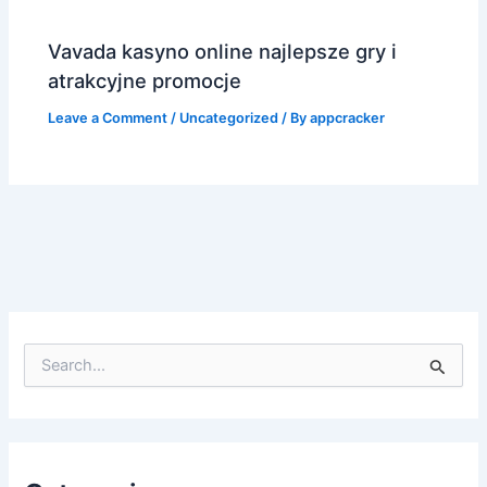
Vavada kasyno online najlepsze gry i
atrakcyjne promocje
Leave a Comment
/
Uncategorized
/ By
appcracker
S
e
a
r
c
h
f