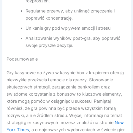
rozproszeń.
Regularne przerwy, aby uniknąć zmęczenia i
poprawić koncentrację.
Unikanie gry pod wpływem emocji i stresu.
Analizowanie wyników post-gra, aby poprawić
swoje przyszłe decyzje.
Podsumowanie
Gry kasynowe na żywo w kasynie Vox z krupierem oferują
niezwykłe przeżycia i emocje dla graczy. Stosowanie
skutecznych strategii, zarządzanie bankrollem oraz
świadome korzystanie z bonusów to kluczowe elementy,
które mogą pomóc w osiągnięciu sukcesu. Pamiętaj
również, że gra powinna być przede wszystkim formą
rozrywki, a nie źródłem stresu. Więcej informacji na temat
strategii gier kasynowych możesz znaleźć na stronie
New
York Times
, a o najnowszych wydarzeniach w świecie gier