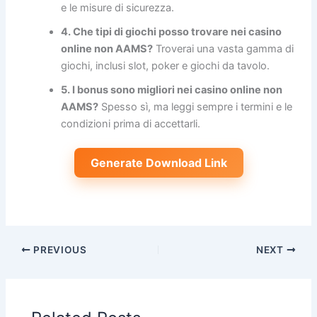
e le misure di sicurezza.
4. Che tipi di giochi posso trovare nei casino
online non AAMS?
Troverai una vasta gamma di
giochi, inclusi slot, poker e giochi da tavolo.
5. I bonus sono migliori nei casino online non
AAMS?
Spesso sì, ma leggi sempre i termini e le
condizioni prima di accettarli.
Generate Download Link
PREVIOUS
NEXT