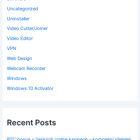
Uncategorized
Uninstaller
Video Cutter/Joiner
Video Editor
VPN
Web Design
Webcam Recorder
Windows
Windows 10 Activator
Recent Posts
BTC bonus v českých online kasinech – kompletní přehled,