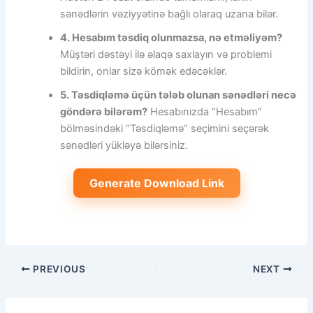
sənədlərin vəziyyətinə bağlı olaraq uzana bilər.
4. Hesabım təsdiq olunmazsa, nə etməliyəm?
Müştəri dəstəyi ilə əlaqə saxlayın və problemi
bildirin, onlar sizə kömək edəcəklər.
5. Təsdiqləmə üçün tələb olunan sənədləri necə
göndərə bilərəm?
Hesabınızda “Hesabım”
bölməsindəki “Təsdiqləmə” seçimini seçərək
sənədləri yükləyə bilərsiniz.
Generate Download Link
PREVIOUS
NEXT