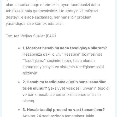
olan sənədləri təqdim etməklə, oyun təcrübənizi daha
təhlükəsiz hala gətirəcəksiniz. Unutmayın ki, müştəri
dəstəyi ilə əlaqə saxlamaq, hər hansı bir problem
yarandıqda sizə kömək edə bilər.
Tez-tez Verilən Suallar (FAQ)
1. Mostbet hesabımı necə təsdiqləyə bilərəm?
Hesabınıza daxil olun, “Hesabım” bölməsində
“Təsdiqləmə” seçimini tapın, tələb olunan
sənədləri yükləyin və sistemin təsdiqlənməsini
gözləyin.
2. Hesabımı təsdiqləmək üçün hansı sənədlər
tələb olunur?
Şəxsiyyət vəsiqəsi, ünvanın təsdiqi
və bank hesabı sənədləri kimi sənədlər lazım
olacaq.
3. Hesab təsdiqi prosesi nə vaxt tamamlanır?
Adətən 24 saat ərzində tamamlanır, lakin