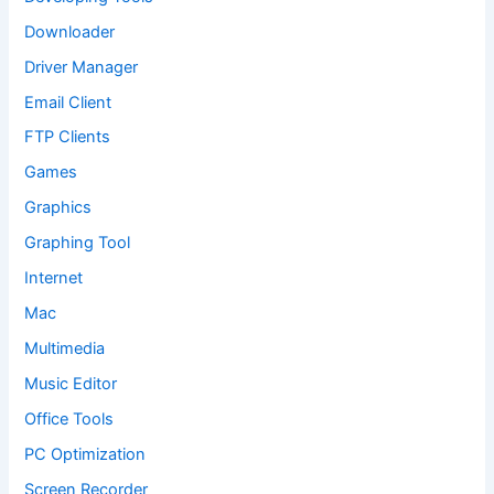
Downloader
Driver Manager
Email Client
FTP Clients
Games
Graphics
Graphing Tool
Internet
Mac
Multimedia
Music Editor
Office Tools
PC Optimization
Screen Recorder