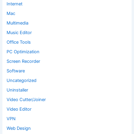
Internet
Mac
Multimedia
Music Editor
Office Tools
PC Optimization
Screen Recorder
Software
Uncategorized
Uninstaller
Video Cutter/Joiner
Video Editor
VPN
Web Design