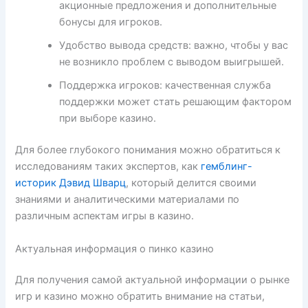
акционные предложения и дополнительные
бонусы для игроков.
Удобство вывода средств: важно, чтобы у вас
не возникло проблем с выводом выигрышей.
Поддержка игроков: качественная служба
поддержки может стать решающим фактором
при выборе казино.
Для более глубокого понимания можно обратиться к
исследованиям таких экспертов, как
гемблинг-
историк Дэвид Шварц
, который делится своими
знаниями и аналитическими материалами по
различным аспектам игры в казино.
Актуальная информация о пинко казино
Для получения самой актуальной информации о рынке
игр и казино можно обратить внимание на статьи,