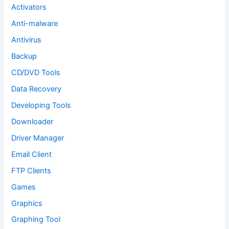
:
Activators
Anti-malware
Antivirus
Backup
CD/DVD Tools
Data Recovery
Developing Tools
Downloader
Driver Manager
Email Client
FTP Clients
Games
Graphics
Graphing Tool