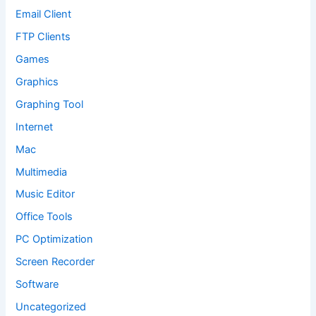
Email Client
FTP Clients
Games
Graphics
Graphing Tool
Internet
Mac
Multimedia
Music Editor
Office Tools
PC Optimization
Screen Recorder
Software
Uncategorized