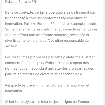
Palazzo Fortuna FR
Dans ce contexte, certains opérateurs se distinguent par
leur capacité à concilier conformité réglementaire et
innovation. Palazzo Fortuna FR en est un exemple notable.
Son engagement à se conformer aux directives françaises
tout en offrant une plateforme moderne, sécurisée et
divertissante témoigne de l’évolution responsable du
secteur.
Les ressources proposées par cette plateforme illustrent
comment l’industrie peut évoluer dans le respect des
normes tout en répondant aux attentes croissantes des
joueurs en matière de diversité et de technologie.
Perspectives d’avenir : un équilibre entre régulation et
innovation
Selon les analystes, le futur du jeu en ligne en France sera