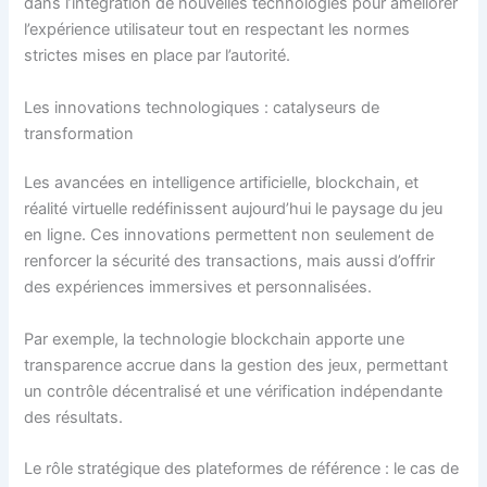
dans l’intégration de nouvelles technologies pour améliorer
l’expérience utilisateur tout en respectant les normes
strictes mises en place par l’autorité.
Les innovations technologiques : catalyseurs de
transformation
Les avancées en intelligence artificielle, blockchain, et
réalité virtuelle redéfinissent aujourd’hui le paysage du jeu
en ligne. Ces innovations permettent non seulement de
renforcer la sécurité des transactions, mais aussi d’offrir
des expériences immersives et personnalisées.
Par exemple, la technologie blockchain apporte une
transparence accrue dans la gestion des jeux, permettant
un contrôle décentralisé et une vérification indépendante
des résultats.
Le rôle stratégique des plateformes de référence : le cas de