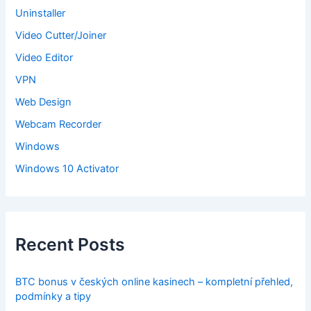
Uninstaller
Video Cutter/Joiner
Video Editor
VPN
Web Design
Webcam Recorder
Windows
Windows 10 Activator
Recent Posts
BTC bonus v českých online kasinech – kompletní přehled,
podmínky a tipy