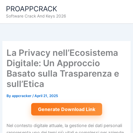
Skip
PROAPPCRACK
to
Software Crack And Keys 2026
content
La Privacy nell’Ecosistema
Digitale: Un Approccio
Basato sulla Trasparenza e
sull’Etica
By
appcracker
/
April 21, 2025
Generate Download Link
Nel contesto digitale attuale, la gestione dei dati personali
rappresenta uno dei temi più vitali e complessi per aziende,