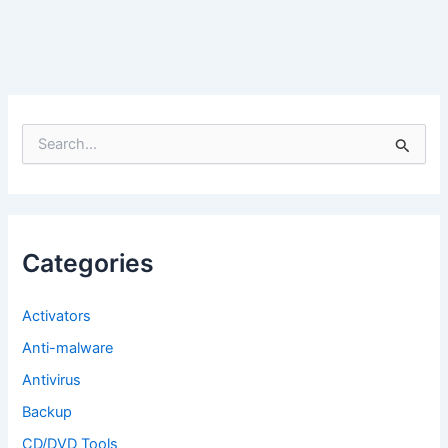
S
e
a
r
c
h
f
Categories
o
r
:
Activators
Anti-malware
Antivirus
Backup
CD/DVD Tools