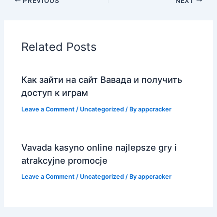
PREVIOUS
NEXT
Related Posts
Как зайти на сайт Вавада и получить
доступ к играм
Leave a Comment
/
Uncategorized
/ By
appcracker
Vavada kasyno online najlepsze gry i
atrakcyjne promocje
Leave a Comment
/
Uncategorized
/ By
appcracker