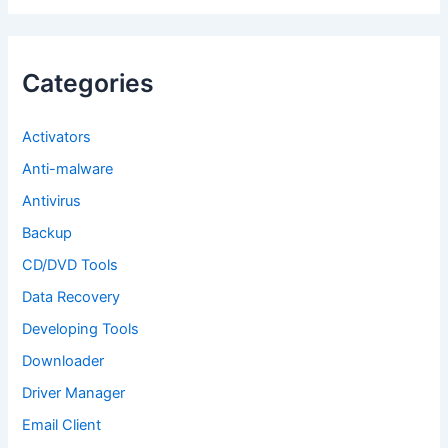
r
c
h
f
Categories
o
r
:
Activators
Anti-malware
Antivirus
Backup
CD/DVD Tools
Data Recovery
Developing Tools
Downloader
Driver Manager
Email Client