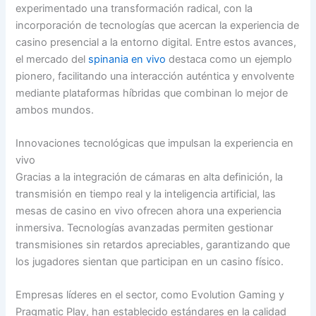
experimentado una transformación radical, con la
incorporación de tecnologías que acercan la experiencia de
casino presencial a la entorno digital. Entre estos avances,
el mercado del
spinania en vivo
destaca como un ejemplo
pionero, facilitando una interacción auténtica y envolvente
mediante plataformas híbridas que combinan lo mejor de
ambos mundos.
Innovaciones tecnológicas que impulsan la experiencia en
vivo
Gracias a la integración de cámaras en alta definición, la
transmisión en tiempo real y la inteligencia artificial, las
mesas de casino en vivo ofrecen ahora una experiencia
inmersiva. Tecnologías avanzadas permiten gestionar
transmisiones sin retardos apreciables, garantizando que
los jugadores sientan que participan en un casino físico.
Empresas líderes en el sector, como Evolution Gaming y
Pragmatic Play, han establecido estándares en la calidad