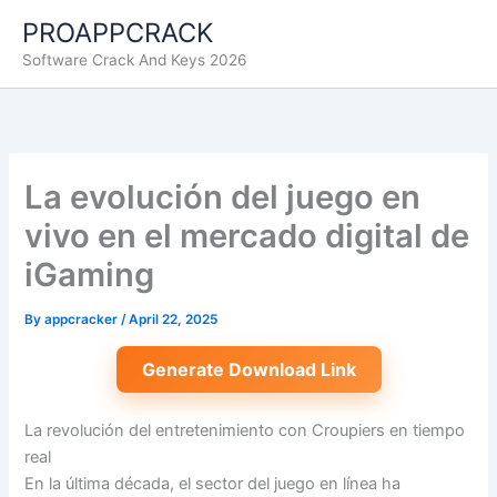
Skip
PROAPPCRACK
to
Software Crack And Keys 2026
content
La evolución del juego en
vivo en el mercado digital de
iGaming
By
appcracker
/
April 22, 2025
Generate Download Link
La revolución del entretenimiento con Croupiers en tiempo
real
En la última década, el sector del juego en línea ha