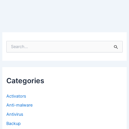
S
e
a
r
c
h
f
Categories
o
r
:
Activators
Anti-malware
Antivirus
Backup