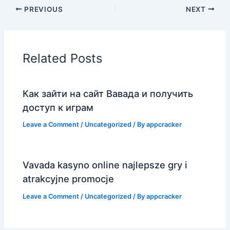
PREVIOUS
NEXT
Related Posts
Как зайти на сайт Вавада и получить
доступ к играм
Leave a Comment
/
Uncategorized
/ By
appcracker
Vavada kasyno online najlepsze gry i
atrakcyjne promocje
Leave a Comment
/
Uncategorized
/ By
appcracker