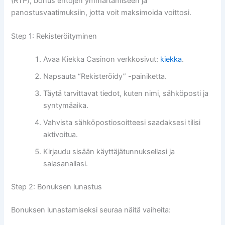
(RTP), bonus ehtojen ymmärtämiseen ja
panostusvaatimuksiin, jotta voit maksimoida voittosi.
Step 1: Rekisteröityminen
Avaa Kiekka Casinon verkkosivut:
kiekka
.
Napsauta “Rekisteröidy” -painiketta.
Täytä tarvittavat tiedot, kuten nimi, sähköposti ja
syntymäaika.
Vahvista sähköpostiosoitteesi saadaksesi tilisi
aktivoitua.
Kirjaudu sisään käyttäjätunnuksellasi ja
salasanallasi.
Step 2: Bonuksen lunastus
Bonuksen lunastamiseksi seuraa näitä vaiheita: