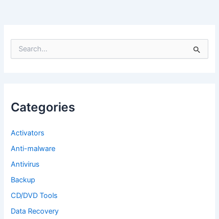
S
e
a
r
c
h
f
Categories
o
r
:
Activators
Anti-malware
Antivirus
Backup
CD/DVD Tools
Data Recovery