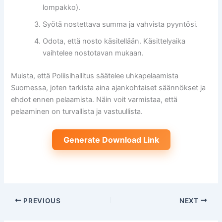
lompakko).
Syötä nostettava summa ja vahvista pyyntösi.
Odota, että nosto käsitellään. Käsittelyaika
vaihtelee nostotavan mukaan.
Muista, että Poliisihallitus säätelee uhkapelaamista
Suomessa, joten tarkista aina ajankohtaiset säännökset ja
ehdot ennen pelaamista. Näin voit varmistaa, että
pelaaminen on turvallista ja vastuullista.
Generate Download Link
PREVIOUS
NEXT