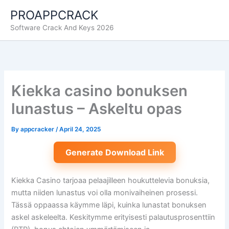
Skip
PROAPPCRACK
to
Software Crack And Keys 2026
content
Kiekka casino bonuksen
lunastus – Askeltu opas
By
appcracker
/
April 24, 2025
Generate Download Link
Kiekka Casino tarjoaa pelaajilleen houkuttelevia bonuksia,
mutta niiden lunastus voi olla monivaiheinen prosessi.
Tässä oppaassa käymme läpi, kuinka lunastat bonuksen
askel askeleelta. Keskitymme erityisesti palautusprosenttiin