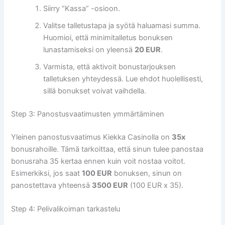
Siirry “Kassa” -osioon.
Valitse talletustapa ja syötä haluamasi summa.
Huomioi, että minimitalletus bonuksen
lunastamiseksi on yleensä
20 EUR
.
Varmista, että aktivoit bonustarjouksen
talletuksen yhteydessä. Lue ehdot huolellisesti,
sillä bonukset voivat vaihdella.
Step 3: Panostusvaatimusten ymmärtäminen
Yleinen panostusvaatimus Kiekka Casinolla on
35x
bonusrahoille. Tämä tarkoittaa, että sinun tulee panostaa
bonusraha 35 kertaa ennen kuin voit nostaa voitot.
Esimerkiksi, jos saat
100 EUR
bonuksen, sinun on
panostettava yhteensä
3500 EUR
(100 EUR x 35).
Step 4: Pelivalikoiman tarkastelu