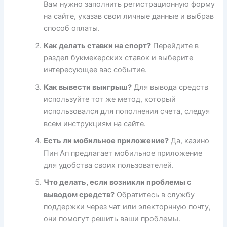
Вам нужно заполнить регистрационную форму
на сайте, указав свои личные данные и выбрав
способ оплаты.
Как делать ставки на спорт?
Перейдите в
раздел букмекерских ставок и выберите
интересующее вас событие.
Как вывести выигрыш?
Для вывода средств
используйте тот же метод, который
использовался для пополнения счета, следуя
всем инструкциям на сайте.
Есть ли мобильное приложение?
Да, казино
Пин Ап предлагает мобильное приложение
для удобства своих пользователей.
Что делать, если возникли проблемы с
выводом средств?
Обратитесь в службу
поддержки через чат или электорнную почту,
они помогут решить ваши проблемы.