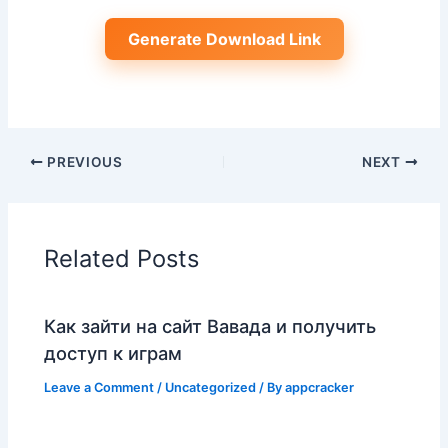
Generate Download Link
PREVIOUS
NEXT
Related Posts
Как зайти на сайт Вавада и получить
доступ к играм
Leave a Comment
/
Uncategorized
/ By
appcracker