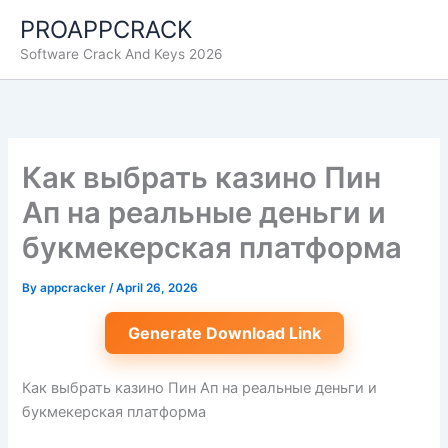
Skip
PROAPPCRACK
to
Software Crack And Keys 2026
content
Как выбрать казино Пин
Ап на реальные деньги и
букмекерская платформа
By
appcracker
/
April 26, 2026
Generate Download Link
Как выбрать казино Пин Ап на реальные деньги и
букмекерская платформа