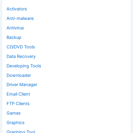
r
:
Activators
Anti-malware
Antivirus
Backup
CD/DVD Tools
Data Recovery
Developing Tools
Downloader
Driver Manager
Email Client
FTP Clients
Games
Graphics
Graphing Tool