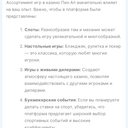
Ассортимент игр в казино Пин Ап значительно влияет
на ваш опыт. Важно, чтобы в платформе были
представлены:
Слоты:
Разнообразие тем и механик может
сделать игру увлекательной и многообразной.
Настольные игры:
Блэкджек, рулетка и покер
— это классика, которую любят многие
игроки.
Игры с живыми дилерами:
Создают
атмосферу настоящего казино, позволяя
взаимодействовать с другими игроками и
дилерами.
Букмекерские события:
Если вы планируете
делать ставки на спорт, убедитесь, что
платформа предлагает широкий выбор
спортивных событий и высокие
коэффициенты.