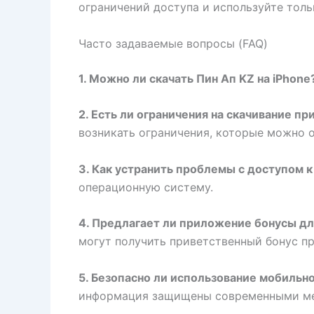
ограничений доступа и используйте толь
Часто задаваемые вопросы (FAQ)
1. Можно ли скачать Пин Ап KZ на iPhone
2. Есть ли ограничения на скачивание п
возникать ограничения, которые можно 
3. Как устранить проблемы с доступом 
операционную систему.
4. Предлагает ли приложение бонусы д
могут получить приветственный бонус пр
5. Безопасно ли использование мобильн
информация защищены современными м