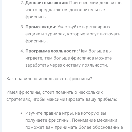
Депозитные акции:
При внесении депозитов
часто предлагаются дополнительные
фриспины.
Промо-акции:
Участвуйте в регулярных
акциях и турнирах, которые могут включать
фриспины.
Программа лояльности:
Чем больше вы
играете, тем больше фриспинов можете
заработать через систему лояльности.
Как правильно использовать фриспины?
Имея фриспины, стоит помнить о нескольких
стратегиях, чтобы максимизировать вашу прибыль:
Изучите правила игры, на которую вы
получаете фриспины. Понимание механики
поможет вам принимать более обоснованные