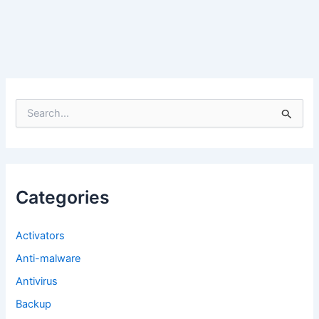
S
e
a
r
c
h
f
Categories
o
r
:
Activators
Anti-malware
Antivirus
Backup