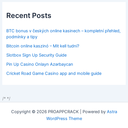
Recent Posts
BTC bonus v českých online kasinech – kompletní přehled,
podmínky a tipy
Bitcoin online kaszinó – Mit kell tudni?
Slotbox Sign Up Security Guide
Pin Up Casino Onlayn Azərbaycan
Cricket Road Game Casino app and mobile guide
/*
*/
Copyright © 2026 PROAPPCRACK | Powered by
Astra
WordPress Theme