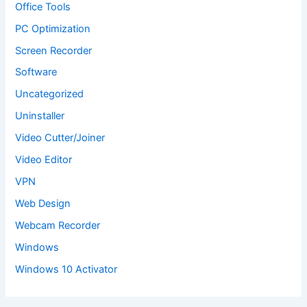
Office Tools
PC Optimization
Screen Recorder
Software
Uncategorized
Uninstaller
Video Cutter/Joiner
Video Editor
VPN
Web Design
Webcam Recorder
Windows
Windows 10 Activator