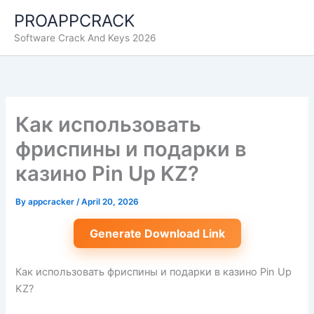
Skip
PROAPPCRACK
to
Software Crack And Keys 2026
content
Как использовать
фриспины и подарки в
казино Pin Up KZ?
By
appcracker
/
April 20, 2026
Generate Download Link
Как использовать фриспины и подарки в казино Pin Up
KZ?