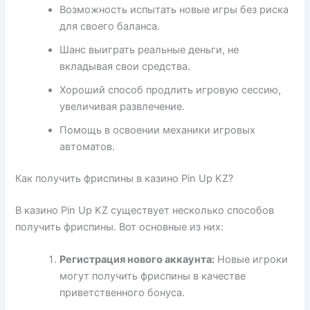
Возможность испытать новые игры без риска
для своего баланса.
Шанс выиграть реальные деньги, не
вкладывая свои средства.
Хороший способ продлить игровую сессию,
увеличивая развлечение.
Помощь в освоении механики игровых
автоматов.
Как получить фриспины в казино Pin Up KZ?
В казино Pin Up KZ существует несколько способов
получить фриспины. Вот основные из них:
Регистрация нового аккаунта:
Новые игроки
могут получить фриспины в качестве
приветственного бонуса.