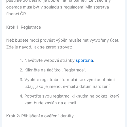
pustíme do detailů, je dobré mít na paměti, že všechny
operace musí být v souladu s regulacemi Ministerstva
financí ČR.
Krok 1: Registrace
Než budete moci provést výběr, musíte mít vytvořený účet.
Zde je návod, jak se zaregistrovat:
Navštivte webové stránky
sportuna
.
Klikněte na tlačítko „Registrace“.
Vyplňte registrační formulář se svými osobními
údaji, jako je jméno, e-mail a datum narození.
Potvrďte svou registraci kliknutím na odkaz, který
vám bude zaslán na e-mail.
Krok 2: Přihlášení a ověření identity