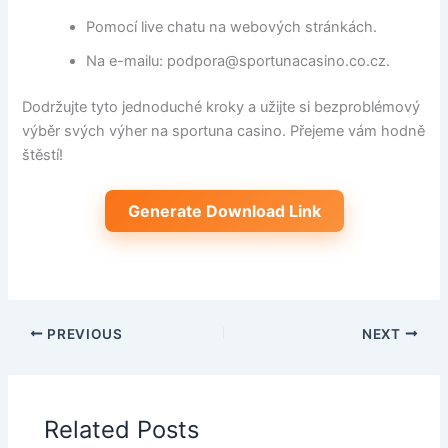
Pomocí live chatu na webových stránkách.
Na e-mailu:
podpora@sportunacasino.co.cz
.
Dodržujte tyto jednoduché kroky a užijte si bezproblémový
výběr svých výher na sportuna casino. Přejeme vám hodně
štěstí!
Generate Download Link
PREVIOUS
NEXT
Related Posts