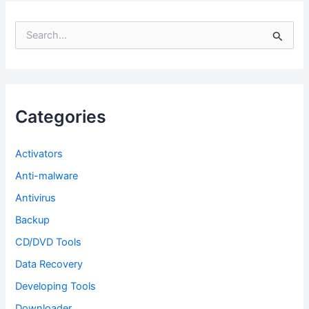
S
e
a
r
c
h
f
Categories
o
r
:
Activators
Anti-malware
Antivirus
Backup
CD/DVD Tools
Data Recovery
Developing Tools
Downloader