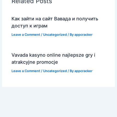
Related Posts
Как зайти на сайт Вавада и получить
доступ к играм
Leave a Comment
/
Uncategorized
/ By
appcracker
Vavada kasyno online najlepsze gry i
atrakcyjne promocje
Leave a Comment
/
Uncategorized
/ By
appcracker