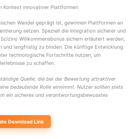
m Kontext innovativer Plattformen
gischen Wandel geprägt ist, gewinnen Plattformen an
ntierung setzen. Speziell die Integration sicherer und
i Scizino Willkommensbonus sichern erläutert werden,
 und langfristig zu binden. Die künftige Entwicklung
er technologische Fortschritte nutzen, um
lerlebnisse zu schaffen.
ständige Quelle, die bei der Bewertung attraktiver
ine bedeutende Rolle einnimmt. Nutzer sollten stets
, um ein sicheres und verantwortungsbewusstes
ate Download Link