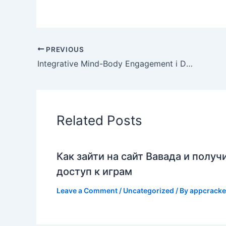
PREVIOUS
Integrative Mind-Body Engagement i Den Digitale Tidsalder: Et Fokus på Spirituelle Terapiformer
Related Posts
Как зайти на сайт Вавада и получ
доступ к играм
Leave a Comment
/
Uncategorized
/ By
appcracke