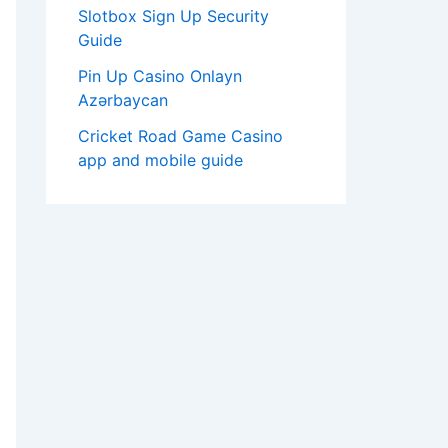
Slotbox Sign Up Security
Guide
Pin Up Casino Onlayn
Azərbaycan
Cricket Road Game Casino
app and mobile guide