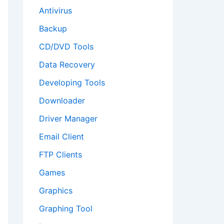
Antivirus
Backup
CD/DVD Tools
Data Recovery
Developing Tools
Downloader
Driver Manager
Email Client
FTP Clients
Games
Graphics
Graphing Tool