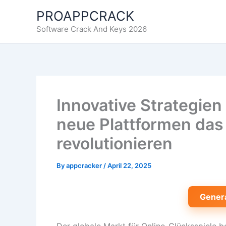
Skip
PROAPPCRACK
to
Software Crack And Keys 2026
content
Innovative Strategien
neue Plattformen das
revolutionieren
By
appcracker
/
April 22, 2025
Gener