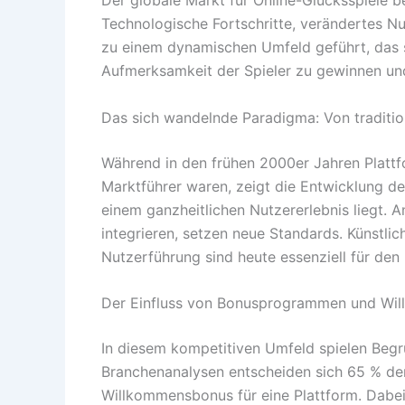
Der globale Markt für Online-Glücksspiele be
Technologische Fortschritte, verändertes N
zu einem dynamischen Umfeld geführt, das 
Aufmerksamkeit der Spieler zu gewinnen un
Das sich wandelnde Paradigma: Von tradition
Während in den frühen 2000er Jahren Platt
Marktführer waren, zeigt die Entwicklung de
einem ganzheitlichen Nutzererlebnis liegt. A
integrieren, setzen neue Standards. Künstlic
Nutzerführung sind heute essenziell für den 
Der Einfluss von Bonusprogrammen und Wi
In diesem kompetitiven Umfeld spielen Begr
Branchenanalysen entscheiden sich 65 % der
Willkommensbonus für eine Plattform. Dabei