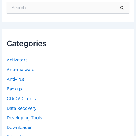
S
e
a
r
c
h
f
Categories
o
r
:
Activators
Anti-malware
Antivirus
Backup
CD/DVD Tools
Data Recovery
Developing Tools
Downloader