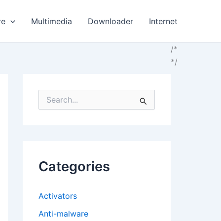
re
Multimedia
Downloader
Internet
/*
*/
S
e
a
r
c
h
f
Categories
o
r
:
Activators
Anti-malware