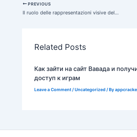
PREVIOUS
Il ruolo delle rappresentazioni visive delle cucine creative nell’industria del candy design
Related Posts
Как зайти на сайт Вавада и получ
доступ к играм
Leave a Comment
/
Uncategorized
/ By
appcracke