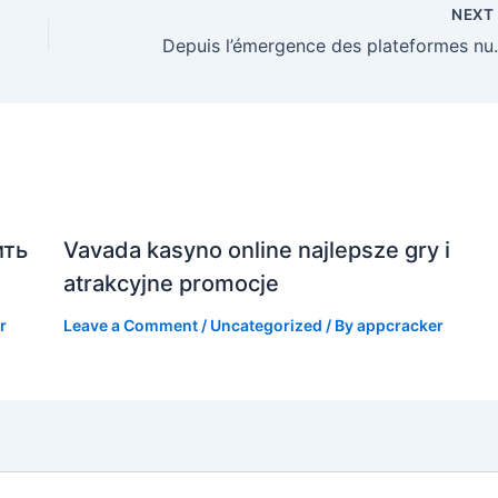
NEX
Depuis l’émergence des platefo
ить
Vavada kasyno online najlepsze gry i
atrakcyjne promocje
r
Leave a Comment
/
Uncategorized
/ By
appcracker