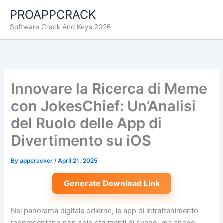
Skip
PROAPPCRACK
to
Software Crack And Keys 2026
content
Innovare la Ricerca di Meme
con JokesChief: Un’Analisi
del Ruolo delle App di
Divertimento su iOS
By
appcracker
/
April 21, 2025
Generate Download Link
Nel panorama digitale odierno, le app di intrattenimento
rappresentano non solo strumenti di svago, ma anche