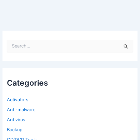
S
e
a
r
c
h
f
Categories
o
r
:
Activators
Anti-malware
Antivirus
Backup
CD/DVD Tools