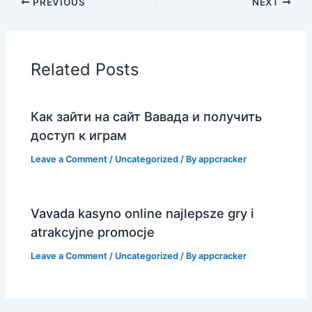
PREVIOUS
NEXT
Related Posts
Как зайти на сайт Вавада и получить
доступ к играм
Leave a Comment
/
Uncategorized
/ By
appcracker
Vavada kasyno online najlepsze gry i
atrakcyjne promocje
Leave a Comment
/
Uncategorized
/ By
appcracker