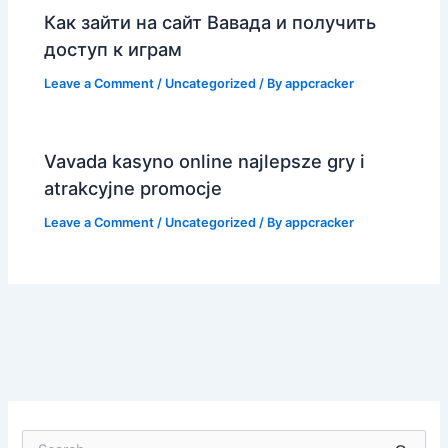
Как зайти на сайт Вавада и получить
доступ к играм
Leave a Comment
/
Uncategorized
/ By
appcracker
Vavada kasyno online najlepsze gry i
atrakcyjne promocje
Leave a Comment
/
Uncategorized
/ By
appcracker
S