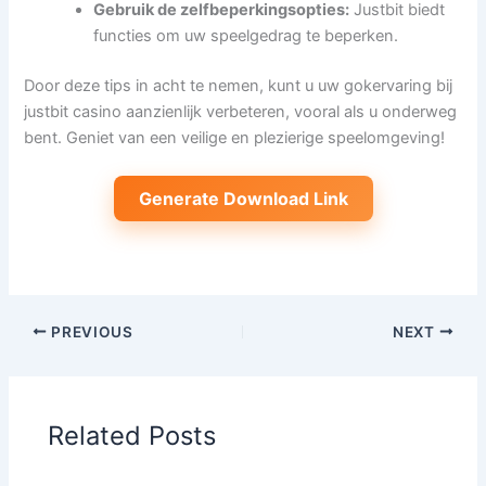
Gebruik de zelfbeperkingsopties:
Justbit biedt
functies om uw speelgedrag te beperken.
Door deze tips in acht te nemen, kunt u uw gokervaring bij
justbit casino aanzienlijk verbeteren, vooral als u onderweg
bent. Geniet van een veilige en plezierige speelomgeving!
Generate Download Link
PREVIOUS
NEXT
Related Posts