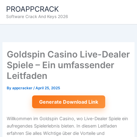
Skip
PROAPPCRACK
to
Software Crack And Keys 2026
content
Goldspin Casino Live-Dealer
Spiele – Ein umfassender
Leitfaden
By
appcracker
/
April 25, 2025
Generate Download Link
Willkommen im Goldspin Casino, wo Live-Dealer Spiele ein
aufregendes Spielerlebnis bieten. In diesem Leitfaden
erfahren Sie alles Wichtige über die Vorteile und