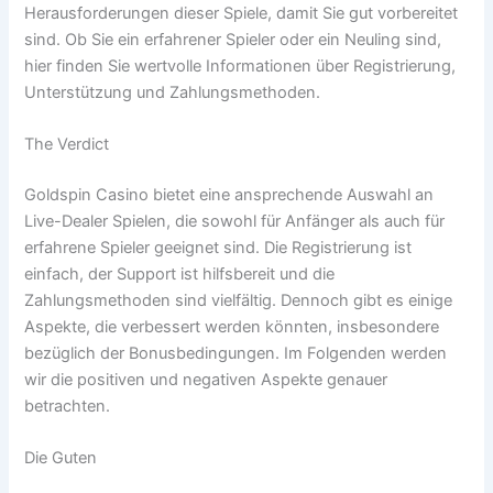
Herausforderungen dieser Spiele, damit Sie gut vorbereitet
sind. Ob Sie ein erfahrener Spieler oder ein Neuling sind,
hier finden Sie wertvolle Informationen über Registrierung,
Unterstützung und Zahlungsmethoden.
The Verdict
Goldspin Casino bietet eine ansprechende Auswahl an
Live-Dealer Spielen, die sowohl für Anfänger als auch für
erfahrene Spieler geeignet sind. Die Registrierung ist
einfach, der Support ist hilfsbereit und die
Zahlungsmethoden sind vielfältig. Dennoch gibt es einige
Aspekte, die verbessert werden könnten, insbesondere
bezüglich der Bonusbedingungen. Im Folgenden werden
wir die positiven und negativen Aspekte genauer
betrachten.
Die Guten