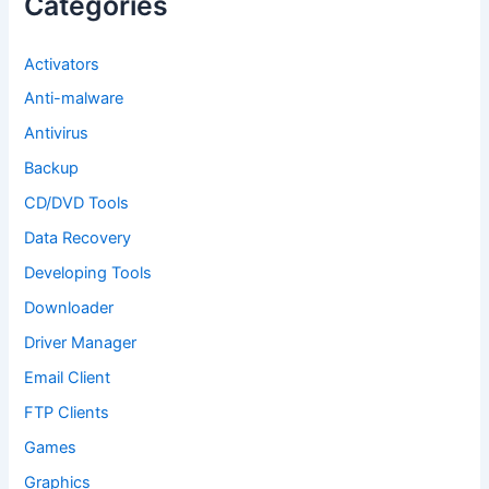
Categories
o
r
:
Activators
Anti-malware
Antivirus
Backup
CD/DVD Tools
Data Recovery
Developing Tools
Downloader
Driver Manager
Email Client
FTP Clients
Games
Graphics