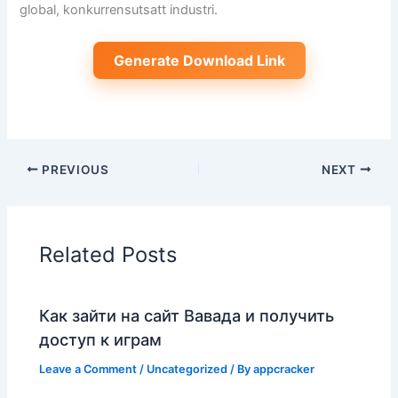
global, konkurrensutsatt industri.
Generate Download Link
PREVIOUS
NEXT
Related Posts
Как зайти на сайт Вавада и получить
доступ к играм
Leave a Comment
/
Uncategorized
/ By
appcracker