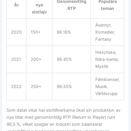
Genomsnittlig
Populära
År
nya
RTP
teman
slotlajv
Äventyr,
2020
150+
96.16%
Komedier,
Fantasy
Historiska,
2021
200+
96.45%
Nära-kamp,
Mystik
Filmlicenser,
2022
250+
96.55%
Musik,
Världscupp
Som datat visar har slottillverkarna ökat sin produktion av
nya titlar med genomsnittlig RTP (Return to Player) runt
96,5 %, vilket speglar en industri som balanserar