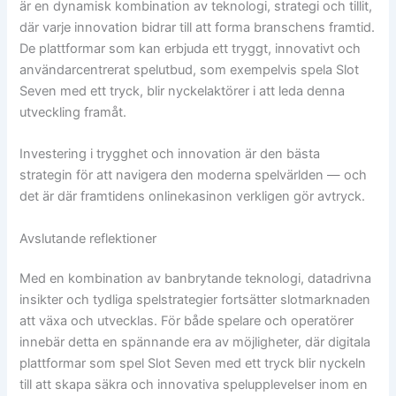
är en dynamisk kombination av teknologi, strategi och tillit,
där varje innovation bidrar till att forma branschens framtid.
De plattformar som kan erbjuda ett tryggt, innovativt och
användarcentrerat spelutbud, som exempelvis spela Slot
Seven med ett tryck, blir nyckelaktörer i att leda denna
utveckling framåt.
Investering i trygghet och innovation är den bästa
strategin för att navigera den moderna spelvärlden — och
det är där framtidens onlinekasinon verkligen gör avtryck.
Avslutande reflektioner
Med en kombination av banbrytande teknologi, datadrivna
insikter och tydliga spelstrategier fortsätter slotmarknaden
att växa och utvecklas. För både spelare och operatörer
innebär detta en spännande era av möjligheter, där digitala
plattformar som spel Slot Seven med ett tryck blir nyckeln
till att skapa säkra och innovativa spelupplevelser inom en